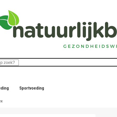
eding
Sportvoeding
ex