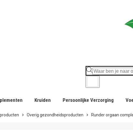
plementen
Kruiden
Persoonlijke Verzorging
Vo
producten
chevron_right
Overig gezondheidsproducten
chevron_right
Runder orgaan compl