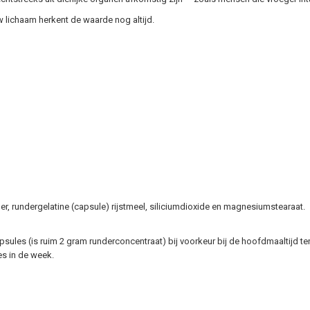
 lichaam herkent de waarde nog altijd.
:
, rundergelatine (capsule) rijstmeel, siliciumdioxide en magnesiumstearaat.
ules (is ruim 2 gram runderconcentraat) bij voorkeur bij de hoofdmaaltijd t
es in de week.