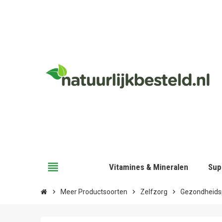
view_headline
Vitamines & Mineralen
Sup
chevron_right
Meer Productsoorten
chevron_right
Zelfzorg
chevron_right
Gezondheids