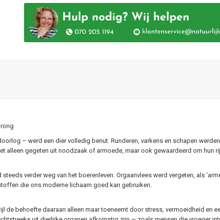
prong
doorlog – werd een dier volledig benut. Runderen, varkens en schapen werden g
n niet alleen gegeten uit noodzaak of armoede, maar ook gewaardeerd om hun r
steeds verder weg van het boerenleven. Orgaanvlees werd vergeten, als ‘arm
gsstoffen die ons moderne lichaam goed kan gebruiken.
wijl de behoefte daaraan alleen maar toeneemt door stress, vermoeidheid en
echtstreeks uit dierlijke organen afkomstig zijn — zoals mensen die vroeger int