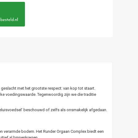
eslacht met het grootste respect: van kop tot staart.
ijke voedingswaarde. Tegenwoordig zijn we die traditie
eluisvoedsel’ beschouwd of zelfs als onsmakelijk afgedaan.
 een verarmde bodem. Het Runder Orgaan Complex biedt een
uïtief al binnenkregen.