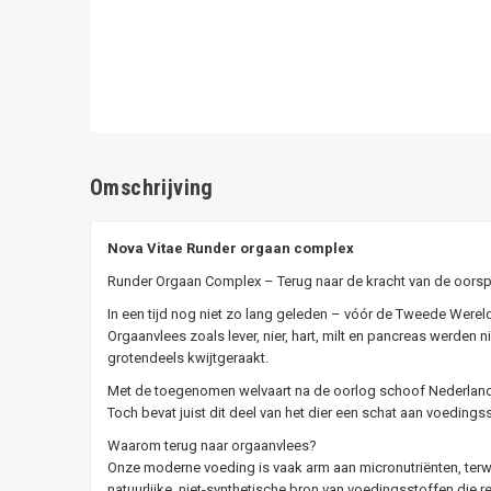
Omschrijving
Nova Vitae Runder orgaan complex
Runder Orgaan Complex – Terug naar de kracht van de oors
In een tijd nog niet zo lang geleden – vóór de Tweede Werel
Orgaanvlees zoals lever, nier, hart, milt en pancreas werde
grotendeels kwijtgeraakt.
Met de toegenomen welvaart na de oorlog schoof Nederland 
Toch bevat juist dit deel van het dier een schat aan voedin
Waarom terug naar orgaanvlees?
Onze moderne voeding is vaak arm aan micronutriënten, ter
natuurlijke, niet-synthetische bron van voedingsstoffen die r