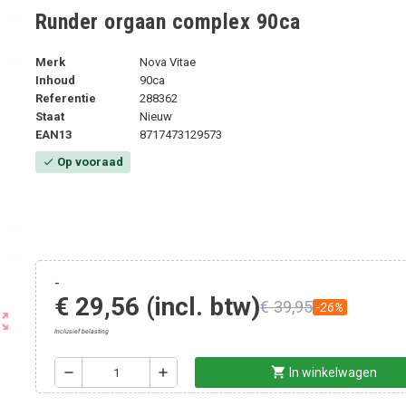
Runder orgaan complex 90ca
Merk
Nova Vitae
Inhoud
90ca
Referentie
288362
Staat
Nieuw
EAN13
8717473129573
Op vooraad
check
-
€ 29,56
(incl. btw)
€ 39,95
-26%
ut_map
Inclusief belasting
shopping_cart
remove
add
In winkelwagen