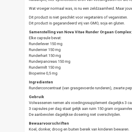
Wat vroeger normaal was, is nu een zeldzaamheid. Maar jouw
Dit product is niet geschikt voor vegetariërs of veganisten.
Dit product is gegarandeerd vrij van GMO, soja en gluten.
Samenstelling van Nova Vitae Runder Orgaan Complex
Elke capsule bevat:
Runderlever 150 mg
Rundernier 150 mg
Runderhart 150 mg
Runderpancreas 150 mg
Rundermilt 150 mg
Bioperine 0,5 mg
Ingredienten
Runderconcentraat (van grasgevoerde runderen), zwarte peper
Gebruik
Volwassenen nemen als voedingssupplement dagelijks 3 caps
3 capsules per dag staat gelijk aan ruim 150 gram orgaanvle
De aanbevolen dagelijkse dosering niet overschrijden.
Bewaarvoorschriften
Koel, donker, droog en buiten bereik van kinderen bewaren.