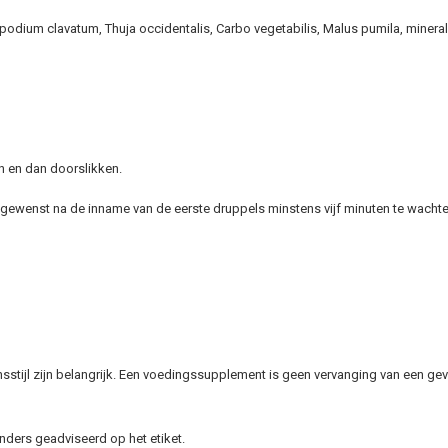
opodium clavatum, Thuja occidentalis, Carbo vegetabilis, Malus pumila, minera
 en dan doorslikken.
het gewenst na de inname van de eerste druppels minstens vijf minuten te wach
stijl zijn belangrijk. Een voedingssupplement is geen vervanging van een gev
nders geadviseerd op het etiket.