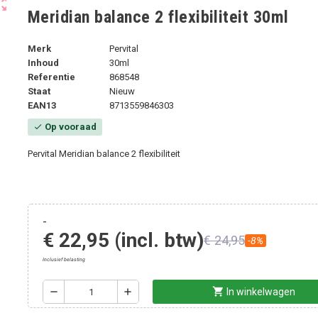
ut_map
Meridian balance 2 flexibiliteit 30ml
Merk
Pervital
Inhoud
30ml
Referentie
868548
Staat
Nieuw
EAN13
8713559846303
Op vooraad
check
Pervital Meridian balance 2 flexibiliteit
-
€ 22,95
(incl. btw)
€ 24,95
-8%
Inclusief belasting
shopping_cart
remove
add
In winkelwagen