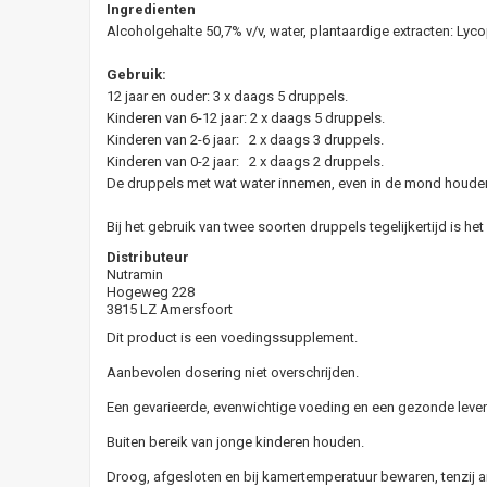
Ingredienten
Alcoholgehalte 50,7% v/v, water, plantaardige extracten: Lyc
Gebruik:
12 jaar en ouder: 3 x daags 5 druppels.
Kinderen van 6-12 jaar: 2 x daags 5 druppels.
Kinderen van 2-6 jaar: 2 x daags 3 druppels.
Kinderen van 0-2 jaar: 2 x daags 2 druppels.
De druppels met wat water innemen, even in de mond houden
Bij het gebruik van twee soorten druppels tegelijkertijd is 
Distributeur
Nutramin
Hogeweg 228
3815 LZ Amersfoort
Dit product is een voedingssupplement.
Aanbevolen dosering niet overschrijden.
Een gevarieerde, evenwichtige voeding en een gezonde levens
Buiten bereik van jonge kinderen houden.
Droog, afgesloten en bij kamertemperatuur bewaren, tenzij a