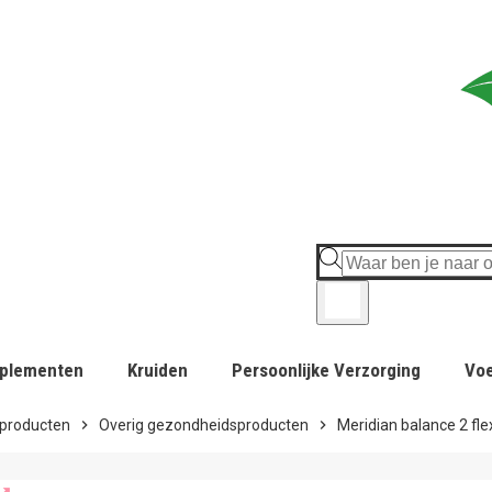
plementen
Kruiden
Persoonlijke Verzorging
Vo
producten
chevron_right
Overig gezondheidsproducten
chevron_right
Meridian balance 2 flexi