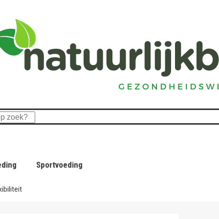
eding
Sportvoeding
biliteit