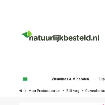
view_headline
Vitamines & Mineralen
Sup
chevron_right
Meer Productsoorten
chevron_right
Zelfzorg
chevron_right
Gezondheids