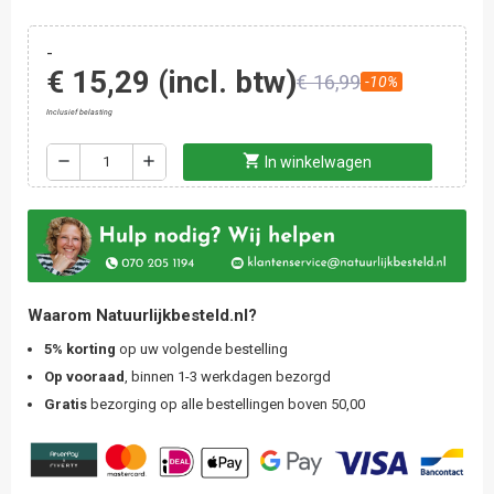
-
€ 15,29
(incl. btw)
€ 16,99
-10%
Inclusief belasting
shopping_cart
remove
add
In winkelwagen
Waarom Natuurlijkbesteld.nl?
5% korting
op uw volgende bestelling
Op vooraad
, binnen 1-3 werkdagen bezorgd
Gratis
bezorging op alle bestellingen boven 50,00