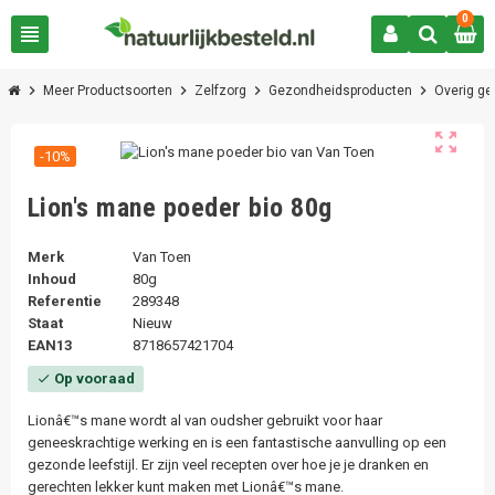
0
view_headline
chevron_right
chevron_right
chevron_right
chevron_right
Meer Productsoorten
Zelfzorg
Gezondheidsproducten
Overig g
zoom_out_map
-10%
Lion's mane poeder bio 80g
Merk
Van Toen
Inhoud
80g
Referentie
289348
Staat
Nieuw
EAN13
8718657421704
Op vooraad
check
Lionâ€™s mane wordt al van oudsher gebruikt voor haar
geneeskrachtige werking en is een fantastische aanvulling op een
gezonde leefstijl. Er zijn veel recepten over hoe je je dranken en
gerechten lekker kunt maken met Lionâ€™s mane.