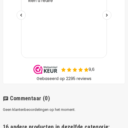
Commentaar
(0)
chat
Geen klantenbeoordelingen op het moment.
16 andere producten in dezelfde categorie: