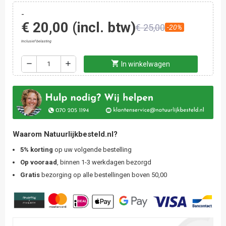
-
€ 20,00
(incl. btw)
€ 25,00
-20%
Inclusief belasting
shopping_cart
remove
add
In winkelwagen
Waarom Natuurlijkbesteld.nl?
5% korting
op uw volgende bestelling
Op vooraad
, binnen 1-3 werkdagen bezorgd
Gratis
bezorging op alle bestellingen boven 50,00