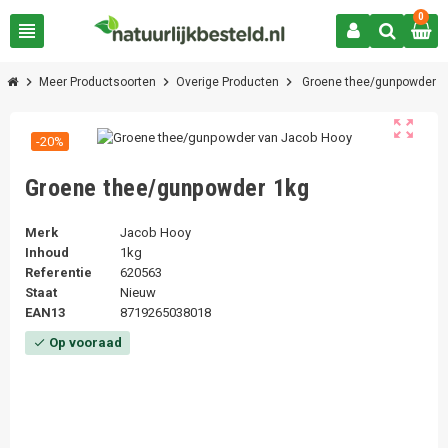
0
view_headline
chevron_right
chevron_right
chevron_right
Meer Productsoorten
Overige Producten
Groene thee/gunpowder
zoom_out_map
-20%
Groene thee/gunpowder 1kg
Merk
Jacob Hooy
Inhoud
1kg
Referentie
620563
Staat
Nieuw
EAN13
8719265038018
Op vooraad
check