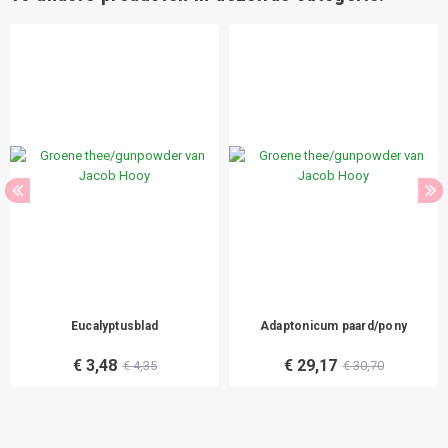
Eucalyptusblad
Adaptonicum paard/pony
€ 3,48
€ 29,17
€ 4,35
€ 30,70