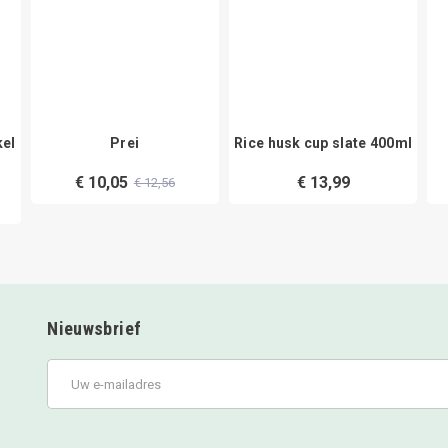
kel
Prei
Rice husk cup slate 400ml
€ 10,05
€ 13,99
€ 12,56
Nieuwsbrief