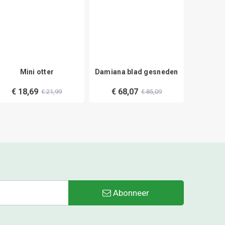
Mini otter
Damiana blad gesneden
Cacao
€ 18,69
€ 68,07
€ 
€ 21,99
€ 85,09
Abonneer