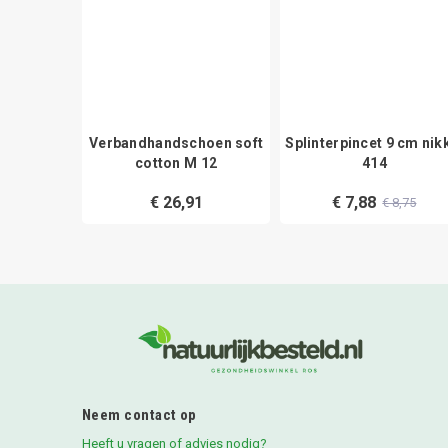
guld spits
Verbandhandschoen soft
Splinterpincet 9 cm nik
cotton M 12
414
€ 26,91
€ 7,88
9,25
€ 8,75
Neem contact op
Heeft u vragen of advies nodig?