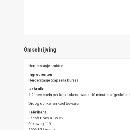
Omschrijving
Herderstasje kruiden
Ingredienten
Herderstasje (capsella bursa)
Gebruik
:
1-2 theelepels per kop kokend water. 10 minuten afgesloten 
Droog donker en koel bewaren.
Fabrikant
Jacob Hooy & Co BV
Rijksweg 119
1906 BG Limmen