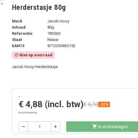
ut_map
Herderstasje 80g
Merk
Jacob Hooy
Inhoud
80g
Referentie
785565
Staat
Nieuw
EAN13
8712053833192
Niet op voorraad
block
Jacob Hooy Herderstasje
-
€ 4,88
(incl. btw)
€ 6,10
-20%
Inclusief belasting
shopping_cart
remove
add
In winkelwagen