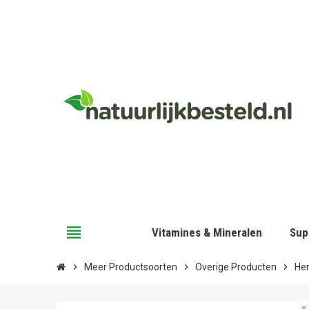
view_headline
Vitamines & Mineralen
Sup
chevron_right
Meer Productsoorten
chevron_right
Overige Producten
chevron_right
Her