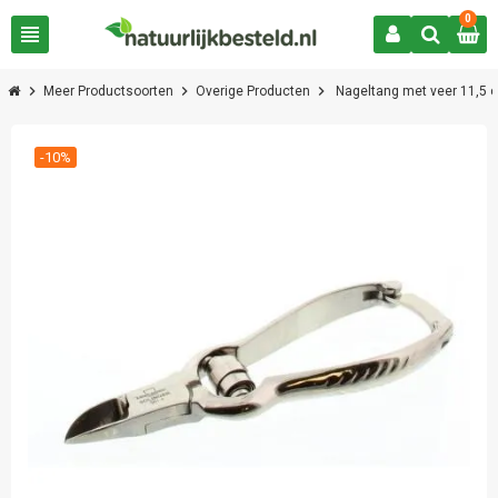
0
view_headline
chevron_right
chevron_right
chevron_right
Meer Productsoorten
Overige Producten
Nageltang met veer 11,5 
-10%