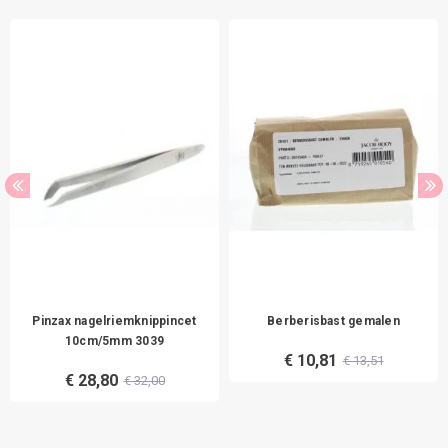
Pinzax nagelriemknippincet
Berberisbast gemalen
10cm/5mm 3039
€ 10,81
€ 13,51
€ 28,80
€ 32,00