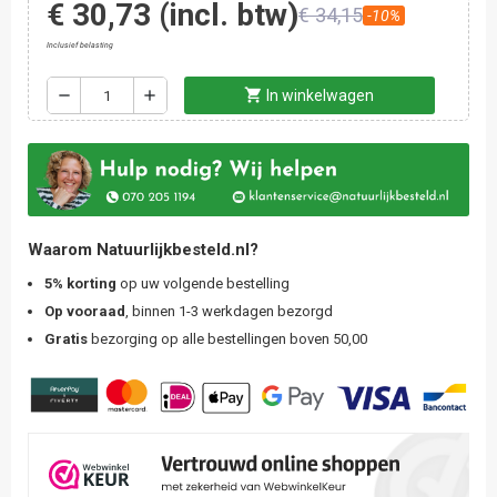
€ 30,73
(incl. btw)
€ 34,15
-10%
Inclusief belasting
shopping_cart
remove
add
In winkelwagen
Waarom Natuurlijkbesteld.nl?
5% korting
op uw volgende bestelling
Op vooraad
, binnen 1-3 werkdagen bezorgd
Gratis
bezorging op alle bestellingen boven 50,00