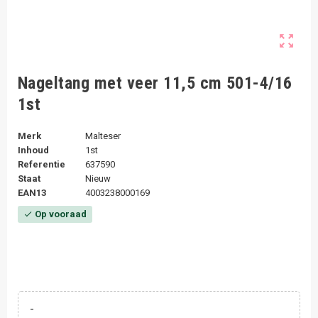
zoom_out_map
Nageltang met veer 11,5 cm 501-4/16
1st
Merk
Malteser
Inhoud
1st
Referentie
637590
Staat
Nieuw
EAN13
4003238000169
Op vooraad
check
-