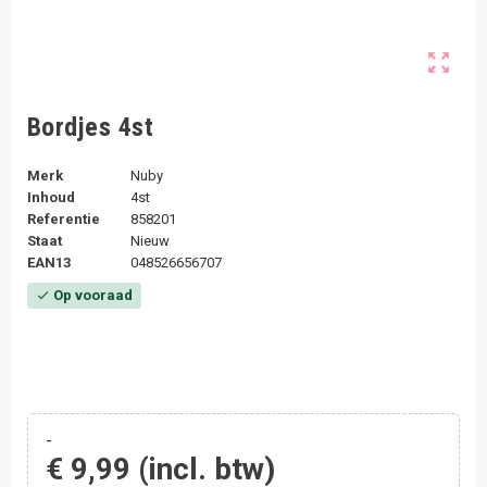
zoom_out_map
Bordjes 4st
Merk
Nuby
Inhoud
4st
Referentie
858201
Staat
Nieuw
EAN13
048526656707
Op vooraad
check
-
€ 9,99
(incl. btw)