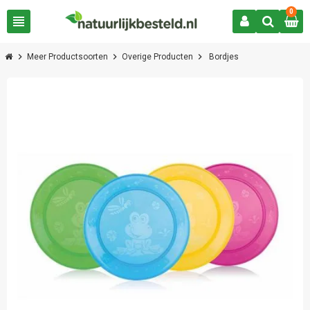
0
view_headline
chevron_right
chevron_right
chevron_right
Meer Productsoorten
Overige Producten
Bordjes