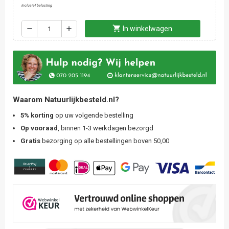
Inclusief belasting
shopping_cart
remove
add
In winkelwagen
Waarom Natuurlijkbesteld.nl?
5% korting
op uw volgende bestelling
Op vooraad
, binnen 1-3 werkdagen bezorgd
Gratis
bezorging op alle bestellingen boven 50,00