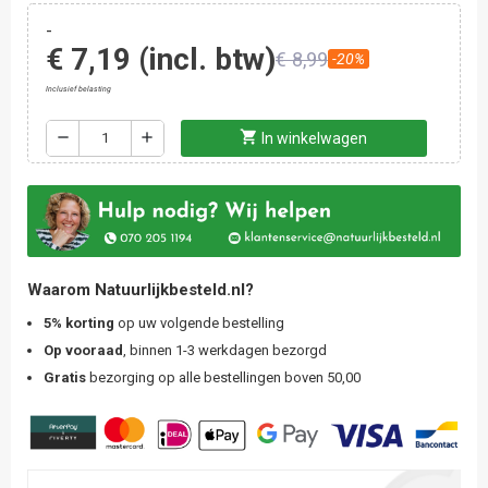
-
€ 7,19
(incl. btw)
€ 8,99
-20%
Inclusief belasting
shopping_cart
remove
add
In winkelwagen
Waarom Natuurlijkbesteld.nl?
5% korting
op uw volgende bestelling
Op vooraad
, binnen 1-3 werkdagen bezorgd
Gratis
bezorging op alle bestellingen boven 50,00