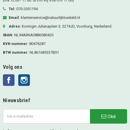
(ma 12.00 - 17.00. di t/m vrij 9.00 t/m 17.00)
Tel:
070-2051194
Email:
klantenservice@natuurlijkbesteld.nl
Adres:
Koningin Julianaplein 3, 2274JD, Voorburg, Nederland.
IBAN:
NL94ABNA0886580420
KVK-nummer:
80476287
BTW nummer:
NL861685337B01
Volg ons
Facebook
Instagram
Nieuwsbrief
Oké