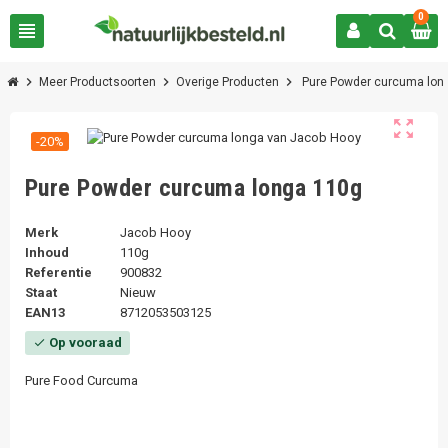
0
view_headline
chevron_right
chevron_right
chevron_right
Meer Productsoorten
Overige Producten
Pure Powder curcuma lon
zoom_out_map
-20%
Pure Powder curcuma longa 110g
Merk
Jacob Hooy
Inhoud
110g
Referentie
900832
Staat
Nieuw
EAN13
8712053503125
Op vooraad
check
Pure Food Curcuma