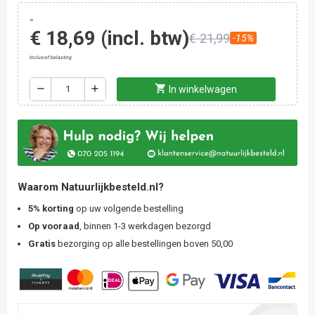
-
€ 18,69
(incl. btw)
€ 21,99
-15%
Inclusief belasting
shopping_cart
remove
add
In winkelwagen
Waarom Natuurlijkbesteld.nl?
5% korting
op uw volgende bestelling
Op vooraad
, binnen 1-3 werkdagen bezorgd
Gratis
bezorging op alle bestellingen boven 50,00