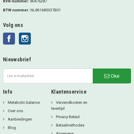
KVK-nummer:
80476287
BTW nummer:
NL861685337B01
Volg ons
Facebook
Instagram
Nieuwsbrief
Oké
Info
Klantenservice
Metabolic balance
Verzendkosten en
levertijd
Over ons
Privacy Beleid
Aanbiedingen
Betaalmethodes
Blog
Algemene