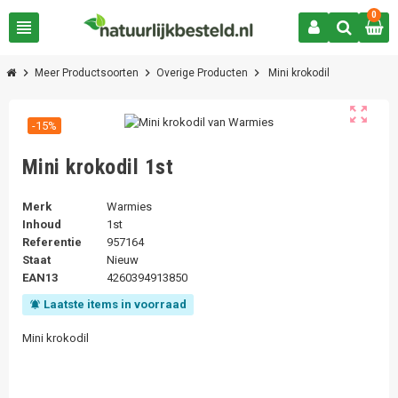
0
view_headline
chevron_right
chevron_right
chevron_right
Meer Productsoorten
Overige Producten
Mini krokodil
zoom_out_map
-15%
Mini krokodil 1st
Merk
Warmies
Inhoud
1st
Referentie
957164
Staat
Nieuw
EAN13
4260394913850
Laatste items in voorraad
notifications_active
Mini krokodil