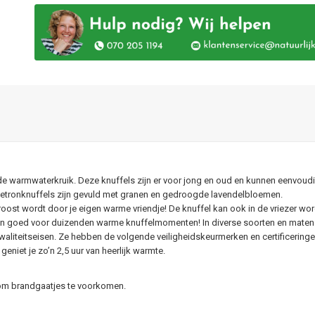
oor de warmwaterkruik. Deze knuffels zijn er voor jong en oud en kunnen eenv
netronknuffels zijn gevuld met granen en gedroogde lavendelbloemen.
getroost wordt door je eigen warme vriendje! De knuffel kan ook in de vriezer wor
ijd en goed voor duizenden warme knuffelmomenten! In diverse soorten en maten 
liteitseisen. Ze hebben de volgende veiligheidskeurmerken en certificeringe
niet je zo’n 2,5 uur van heerlijk warmte.
om brandgaatjes te voorkomen.