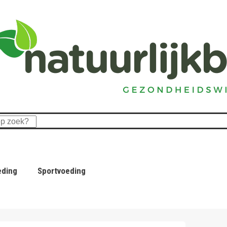
eding
Sportvoeding