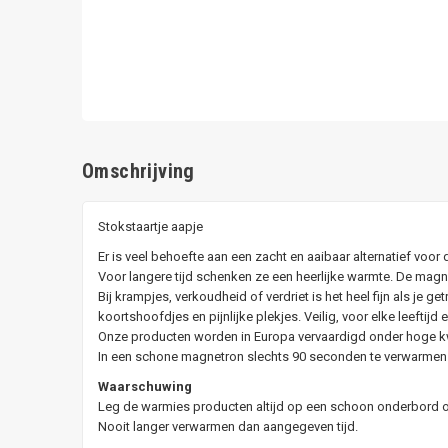
Omschrijving
Stokstaartje aapje
Er is veel behoefte aan een zacht en aaibaar alternatief v
Voor langere tijd schenken ze een heerlijke warmte. De mag
Bij krampjes, verkoudheid of verdriet is het heel fijn als je 
koortshoofdjes en pijnlijke plekjes. Veilig, voor elke leeft
Onze producten worden in Europa vervaardigd onder hoge kwa
In een schone magnetron slechts 90 seconden te verwarmen ge
Waarschuwing
Leg de warmies producten altijd op een schoon onderbord 
Nooit langer verwarmen dan aangegeven tijd.