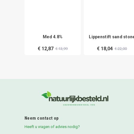
arg heel
Med 4.8%
Lippenstift sand ston
€ 12,87
€ 18,04
21,97
€ 13,99
€ 22,00
Neem contact op
Heeft u vragen of advies nodig?