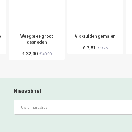
e
Weegbree groot
Viskruiden gemalen
gesneden
€ 7,81
€ 9,76
€ 32,00
€ 40,00
Nieuwsbrief