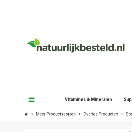
view_headline
Vitamines & Mineralen
Sup
chevron_right
Meer Productsoorten
chevron_right
Overige Producten
chevron_right
Sto