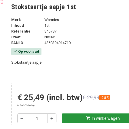
ut_map
Stokstaartje aapje 1st
Merk
Warmies
Inhoud
1st
Referentie
845787
Staat
Nieuw
EAN13
4260394914710
Op vooraad
check
Stokstaartje aapje
-
€ 25,49
(incl. btw)
€ 29,99
-15%
Inclusief belasting
shopping_cart
remove
add
In winkelwagen