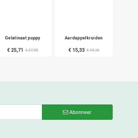
Gelatinaat puppy
Aardappelkruiden
Wasparfu
€ 25,71
€ 15,33
€ 27,95
€ 19,16
Abonneer