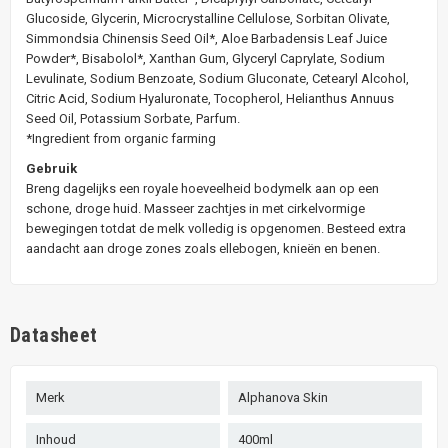
Glucoside, Glycerin, Microcrystalline Cellulose, Sorbitan Olivate,
Simmondsia Chinensis Seed Oil*, Aloe Barbadensis Leaf Juice
Powder*, Bisabolol*, Xanthan Gum, Glyceryl Caprylate, Sodium
Levulinate, Sodium Benzoate, Sodium Gluconate, Cetearyl Alcohol,
Citric Acid, Sodium Hyaluronate, Tocopherol, Helianthus Annuus
Seed Oil, Potassium Sorbate, Parfum.
*Ingredient from organic farming
Gebruik
Breng dagelijks een royale hoeveelheid bodymelk aan op een
schone, droge huid. Masseer zachtjes in met cirkelvormige
bewegingen totdat de melk volledig is opgenomen. Besteed extra
aandacht aan droge zones zoals ellebogen, knieën en benen.
Datasheet
Merk
Alphanova Skin
Inhoud
400ml