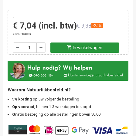
-
€ 7,04
(incl. btw)
€ 9,38
-25%
Inclusief belasting
shopping_cart
remove
add
In winkelwagen
Waarom Natuurlijkbesteld.nl?
5% korting
op uw volgende bestelling
Op vooraad
, binnen 1-3 werkdagen bezorgd
Gratis
bezorging op alle bestellingen boven 50,00