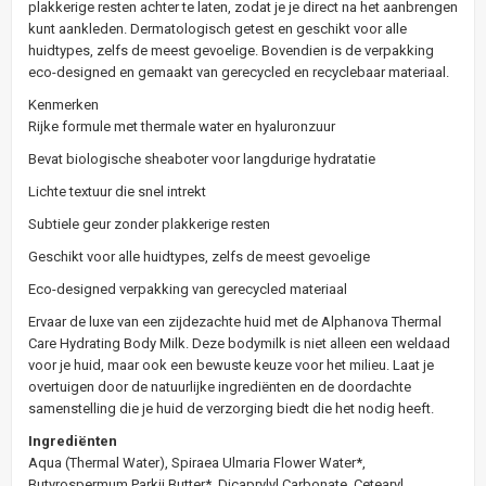
plakkerige resten achter te laten, zodat je je direct na het aanbrengen
kunt aankleden. Dermatologisch getest en geschikt voor alle
huidtypes, zelfs de meest gevoelige. Bovendien is de verpakking
eco-designed en gemaakt van gerecycled en recyclebaar materiaal.
Kenmerken
Rijke formule met thermale water en hyaluronzuur
Bevat biologische sheaboter voor langdurige hydratatie
Lichte textuur die snel intrekt
Subtiele geur zonder plakkerige resten
Geschikt voor alle huidtypes, zelfs de meest gevoelige
Eco-designed verpakking van gerecycled materiaal
Ervaar de luxe van een zijdezachte huid met de Alphanova Thermal
Care Hydrating Body Milk. Deze bodymilk is niet alleen een weldaad
voor je huid, maar ook een bewuste keuze voor het milieu. Laat je
overtuigen door de natuurlijke ingrediënten en de doordachte
samenstelling die je huid de verzorging biedt die het nodig heeft.
Ingrediënten
Aqua (Thermal Water), Spiraea Ulmaria Flower Water*,
Butyrospermum Parkii Butter*, Dicaprylyl Carbonate, Cetearyl