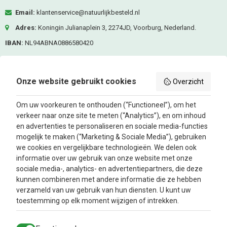
Email:
klantenservice@natuurlijkbesteld.nl
Adres:
Koningin Julianaplein 3, 2274JD, Voorburg, Nederland.
IBAN:
NL94ABNA0886580420
KVK-nummer:
80476287
BTW nummer:
NL861685337B01
Onze website gebruikt cookies
Overzicht
Volg ons
Om uw voorkeuren te onthouden (“Functioneel”), om het
verkeer naar onze site te meten (“Analytics”), en om inhoud
Facebook
Instagram
en advertenties te personaliseren en sociale media-functies
mogelijk te maken (“Marketing & Sociale Media”), gebruiken
we cookies en vergelijkbare technologieën. We delen ook
Nieuwsbrief
informatie over uw gebruik van onze website met onze
sociale media-, analytics- en advertentiepartners, die deze
kunnen combineren met andere informatie die ze hebben
Oké
verzameld van uw gebruik van hun diensten. U kunt uw
toestemming op elk moment wijzigen of intrekken.
Info
Klantenservice