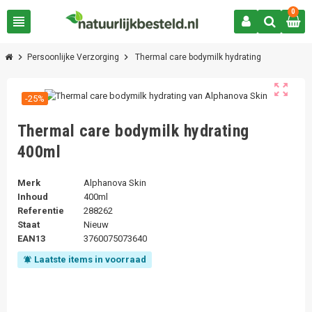
0
view_headline
chevron_right
chevron_right
Persoonlijke Verzorging
Thermal care bodymilk hydrating
zoom_out_map
-25%
Thermal care bodymilk hydrating
400ml
Merk
Alphanova Skin
Inhoud
400ml
Referentie
288262
Staat
Nieuw
EAN13
3760075073640
Laatste items in voorraad
notifications_active