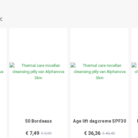
:
50 Bordeaux
Age lift dagcreme SPF30
€ 7,49
€ 36,36
€ 9,99
€ 40,40