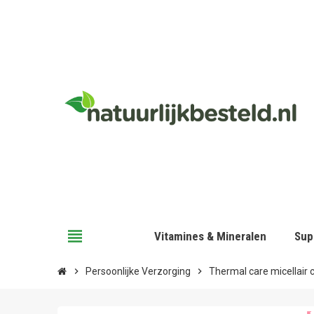
view_headline
Vitamines & Mineralen
Sup
chevron_right
Persoonlijke Verzorging
chevron_right
Thermal care micellair c