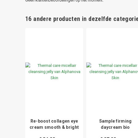
Geen klantenbeoordelingen op het moment.
16 andere producten in dezelfde categorie
irest
Re-boost collagen eye
Sample firming
cream smooth & bright
daycream bio
9,99