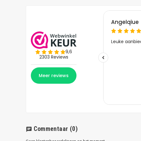
Commentaar
(0)
chat