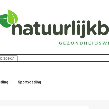
eding
Sportvoeding