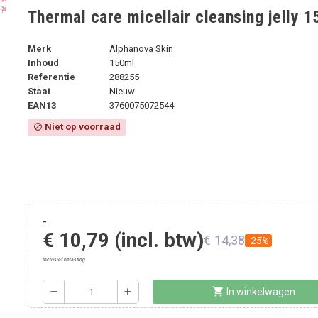
ut_map
Thermal care micellair cleansing jelly 
Merk
Alphanova Skin
Inhoud
150ml
Referentie
288255
Staat
Nieuw
EAN13
3760075072544
Niet op voorraad
block
-
€ 10,79
(incl. btw)
€ 14,38
-25%
Inclusief belasting
shopping_cart
remove
add
In winkelwagen