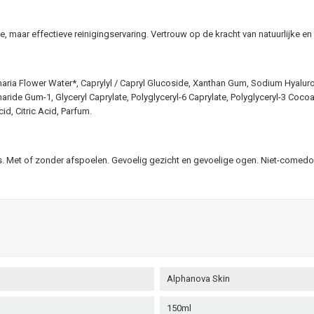
e, maar effectieve reinigingservaring. Vertrouw op de kracht van natuurlijke e
aria Flower Water*, Caprylyl / Capryl Glucoside, Xanthan Gum, Sodium Hyaluro
ide Gum-1, Glyceryl Caprylate, Polyglyceryl-6 Caprylate, Polyglyceryl-3 Cocoat
d, Citric Acid, Parfum.
rs. Met of zonder afspoelen. Gevoelig gezicht en gevoelige ogen. Niet-come
Alphanova Skin
150ml