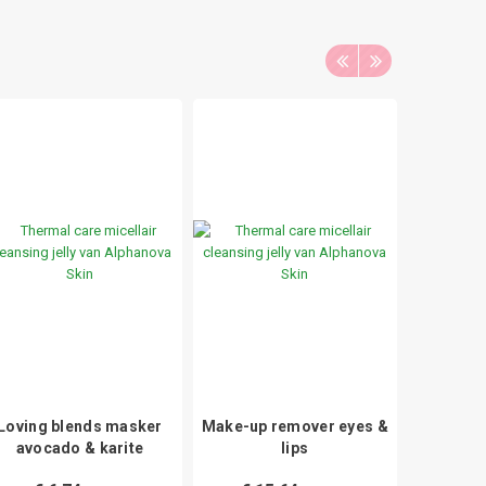
Loving blends masker
Make-up remover eyes &
Soft c
avocado & karite
lips