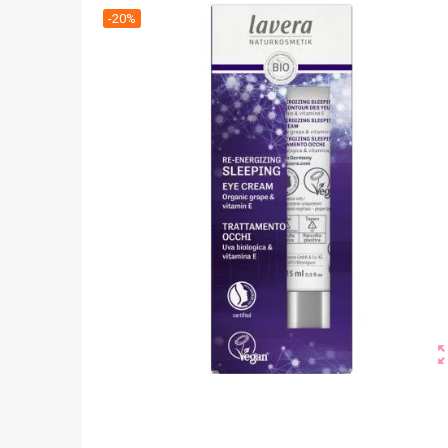
-20%
zoom_o