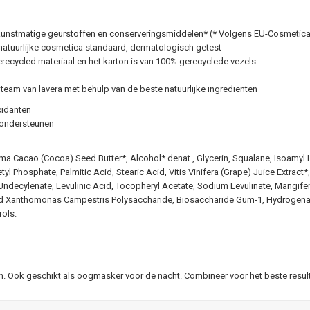
 kunstmatige geurstoffen en conserveringsmiddelen* (* Volgens EU-Cosmetica r
natuurlijke cosmetica standaard, dermatologisch getest
erecycled materiaal en het karton is van 100% gerecyclede vezels.
 team van lavera met behulp van de beste natuurlijke ingrediënten
xidanten
e ondersteunen
a Cacao (Cocoa) Seed Butter*, Alcohol* denat., Glycerin, Squalane, Isoamyl L
 Phosphate, Palmitic Acid, Stearic Acid, Vitis Vinifera (Grape) Juice Extract
 Undecylenate, Levulinic Acid, Tocopheryl Acetate, Sodium Levulinate, Mangife
zed Xanthomonas Campestris Polysaccharide, Biosaccharide Gum-1, Hydrogenate
ols.
. Ook geschikt als oogmasker voor de nacht. Combineer voor het beste resultaa