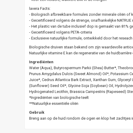
lavera Facts:
- Biologisch afbreekbare formules zonder minerale oliën of
- Gecertificeerd volgens de strenge, onafhankelijke NATRUE 
- Het plastic van de tube inclusief dop is gemaakt van 81% g
- Gecertificeerd volgens PETA-criteria
- Exclusieve natuurlijke formule, ontwikkeld door het reseach
Biologische druiven staan bekend om zijn waardevolle antio
Natuurlijke vitamine E kan de regeneratie van de huidbarrièr
Ingrediënten
Water (Aqua), Butyrospermum Parkii (Shea) Butter*, Theobrom
Prunus Amygdalus Dulcis (Sweet Almond) Oil*, Potassium Cetyl
Juice*, Cedrus Atlantica Bark Extract, Xanthan Gum, Glyceryl
(Sunflower) Seed Oil*, Glycine Soja (Soybean) Oil, Hydroly
Hydrogenated Lecithin, Brassica Campestris (Rapeseed) Ster
*Ingrediënten van biologische teelt
**Natuurlijke essentiële oliën
Gebruik
Breng aan op de huid rondom de ogen en klop het zachtjes in