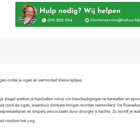
n onder je ogen en vermindert kleine lijntjes.
jl je slaapt werken je huidcellen volop om beschadigingen te herstellen en spor
uid rond de ogen, waardoor donkere kringen worden verminderd. De fluweelzac
expressielijnen en rimpels veroorzaakt door droogte 's nachts. Zo wordt je wa
uid rondom het oog: