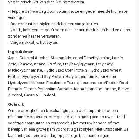
Veganistisch. Vrij van dierlijke ingrediënten.
- Helpt je de hele dag door volumineuze en gedefinieerde krullen te
verkrijgen.
- Ondersteunt het stylen en definiëren van je krullen.
- Voedt, kalmeert en geeft vorm aan je haar. Biedt zachtheid en glans
zonder het haar te verzwaren.
- Vergemakkelijkt het stylen.
Ingrediënten
Aqua, Cetearyl Alcohol, Stearamidopropyl Dimethylamine, Lactic
Acid, Phenoxyethanol, Parfum, Ethylhexylglycerin, Ethylhexyl
Methoxycinnamate, Hydrolyzed Corn Protein, Hydrolyzed Wheat
Protein, Hydrolyzed Soy Protein, Butyrospermum Parkii Butter,
Hydrolyzed Hibiscus Esculentus Extract, Leuconostoc/Radish Root
Ferment Filtrate, Potassium Sorbate, Alpha-Isomethyl Ionone, Benzyl
Alcohol, Geraniol, Linalool.
Gebruik
Om de droogheid en beschadiging van de haarpunten tot een
minimum te beperken, brengt u het gelijkmatig aan op uw natte of
vochtige haarpunten en verspreidt u het met uw handen of met
behulp van een grove kam voordat u gaat stylen. Niet uitspoelen. Je
kunt het gedurende de dag op je droge haar aanbrengen.