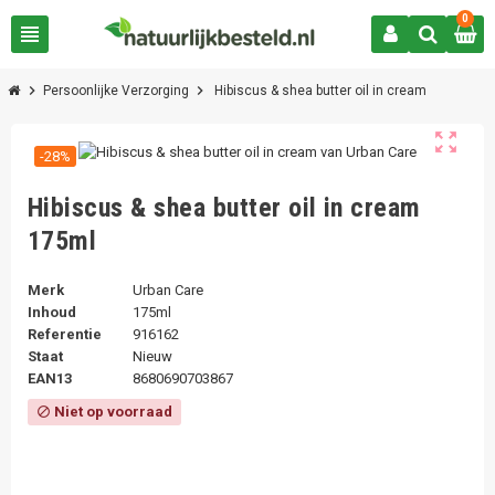
0
view_headline
chevron_right
chevron_right
Persoonlijke Verzorging
Hibiscus & shea butter oil in cream
zoom_out_map
-28%
Hibiscus & shea butter oil in cream
175ml
Merk
Urban Care
Inhoud
175ml
Referentie
916162
Staat
Nieuw
EAN13
8680690703867
Niet op voorraad
block