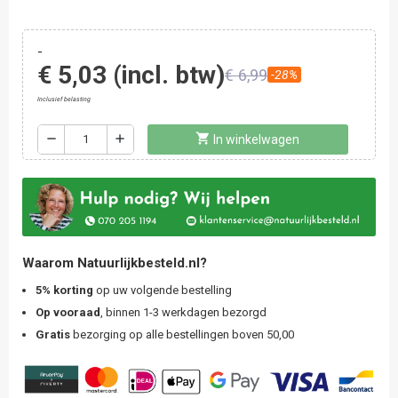
-
€ 5,03
(incl. btw)
€ 6,99
-28%
Inclusief belasting
shopping_cart
remove
add
In winkelwagen
Waarom Natuurlijkbesteld.nl?
5% korting
op uw volgende bestelling
Op vooraad
, binnen 1-3 werkdagen bezorgd
Gratis
bezorging op alle bestellingen boven 50,00