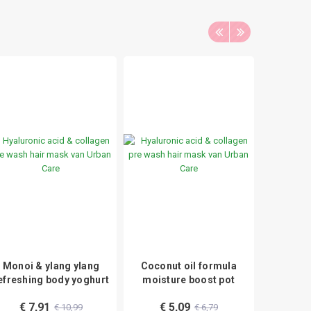
Monoi & ylang ylang
Coconut oil formula
Bodylo
efreshing body yoghurt
moisture boost pot
€ 7,91
€ 5,09
€ 1
€ 10,99
€ 6,79