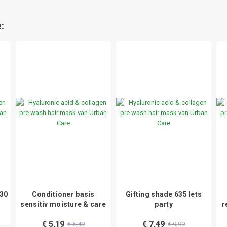
:
f30
Conditioner basis
Gifting shade 635 lets
sensitiv moisture & care
party
r
€ 5,19
€ 7,49
€ 6,49
€ 9,99