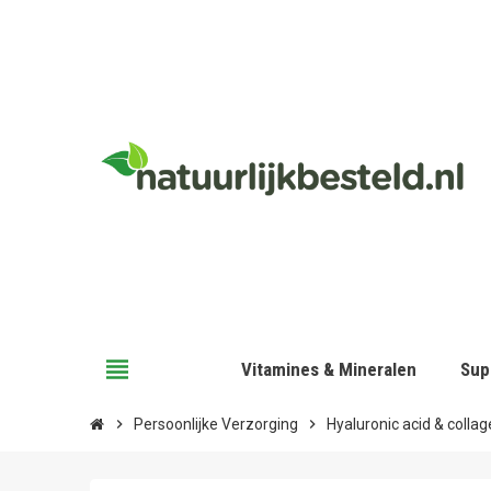
view_headline
Vitamines & Mineralen
Sup
chevron_right
Persoonlijke Verzorging
chevron_right
Hyaluronic acid & colla