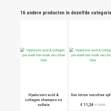
16 andere producten in dezelfde categorie
low serum
Hyaluronic acid &
Sun lotion sensitive sp
 C
collagen shampoo no
€ 11,24
sulfate
€ 14,99
39,99