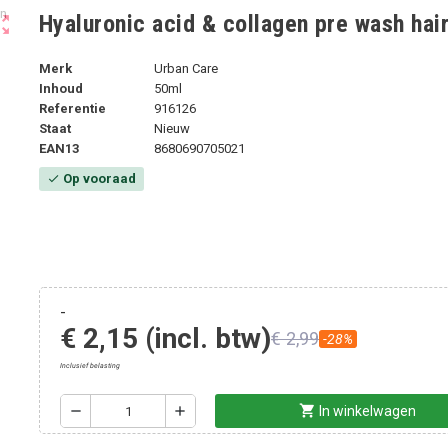
Hyaluronic acid & collagen pre wash ha
ut_map
Merk
Urban Care
Inhoud
50ml
Referentie
916126
Staat
Nieuw
EAN13
8680690705021
Op vooraad
check
-
€ 2,15
(incl. btw)
€ 2,99
-28%
Inclusief belasting
shopping_cart
remove
add
In winkelwagen