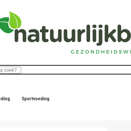
eding
Sportvoeding