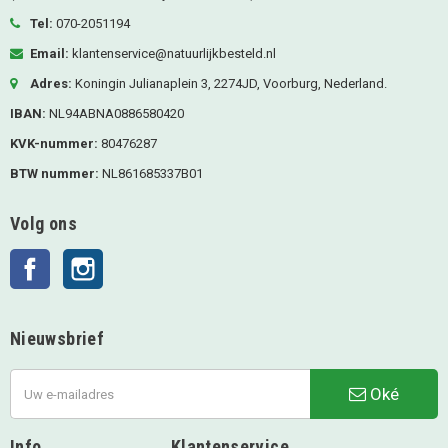
Tel:
070-2051194
Email:
klantenservice@natuurlijkbesteld.nl
Adres:
Koningin Julianaplein 3, 2274JD, Voorburg, Nederland.
IBAN:
NL94ABNA0886580420
KVK-nummer:
80476287
BTW nummer:
NL861685337B01
Volg ons
Facebook
Instagram
Nieuwsbrief
Oké
Info
Klantenservice