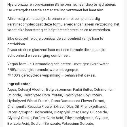
Hyaluronzuur en provitamine B5 helpen het haar diep te hydrateren.
De watergebaseerde samenstelling verzwaart het haar niet.
Afkomstig uit natuurlijke bronnen en met een plantaardig
keratinecomplex gaat deze formule verder dan alleen verzorging: het
voedt elke haarstreng en helpt het te herstellen en te versterken.
Elke druppel helpt je opnieuw de schoonheid van je haar te
ontdekken.
Ervaar sterk en glanzend haar met een formule die natuurlijke
schoonheid en verzorging combineert.
Vegan formule. Dermatologisch getest. Bevat gezuiverd water.
* 98% natuurlijke formule, water inbegrepen.
** 100% gerecyclede verpakking – behalve het deksel.
Ingredienten
Aqua, Cetearyl Alcohol, Butyrospermum Parkii Butter, Cetrimonium
Chloride, Hydrolyzed Corn Protein, Hydrolyzed Soy Protein,
Hydrolyzed Wheat Protein, Rosa Damascena Flower Extract,
Chamomilla Recutita Flower Extract, Olus Oil, Phenoxyethanol,
Caprylic/Capric Triglyceride, Dicaprylyl Ether, Decyl Glucoside,
Glyceryl Oleate, Parfum, Citric Acid, Ethylhexylglycerin, Glycerin,
Benzoic Acid, Sodium Benzoate, Potassium Sorbate,