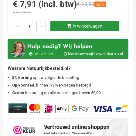
€ 7,91
(incl. btw)
€ 10,99
-28%
Inclusief belasting
shopping_cart
remove
add
In winkelwagen
Waarom Natuurlijkbesteld.nl?
5% korting
op uw volgende bestelling
Op vooraad
, binnen 1-3 werkdagen bezorgd
Gratis
bezorging op alle bestellingen boven 50,00