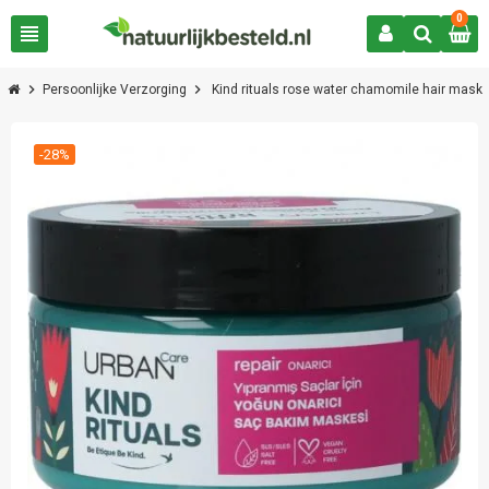
0
view_headline
chevron_right
chevron_right
Persoonlijke Verzorging
Kind rituals rose water chamomile hair mask
-28%