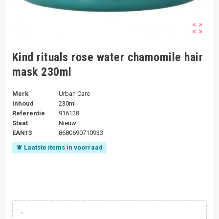
zoom_out_map
Kind rituals rose water chamomile hair
mask 230ml
Merk
Urban Care
Inhoud
230ml
Referentie
916128
Staat
Nieuw
EAN13
8680690710933
Laatste items in voorraad
notifications_active
-