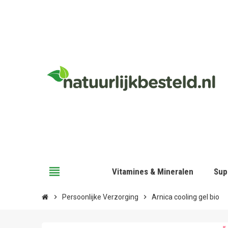
view_headline
Vitamines & Mineralen
Sup
chevron_right
Persoonlijke Verzorging
chevron_right
Arnica cooling gel bio