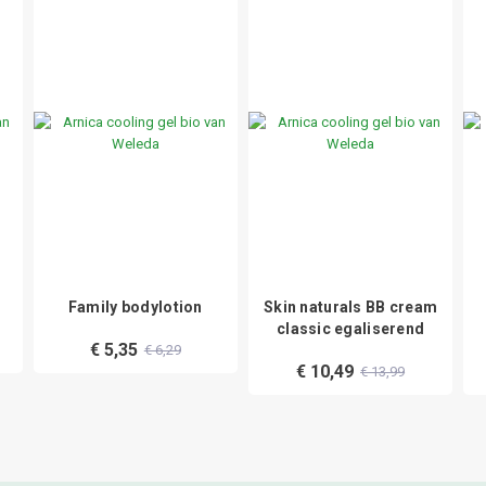
Family bodylotion
Skin naturals BB cream
classic egaliserend
€ 5,35
€ 6,29
€ 10,49
€ 13,99