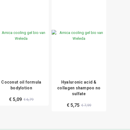
Coconut oil formula
Hyaluronic acid &
Eyebro
bodylotion
collagen shampoo no
sulfate
€ 5,09
€ 1
€ 6,79
€ 5,75
€ 7,99