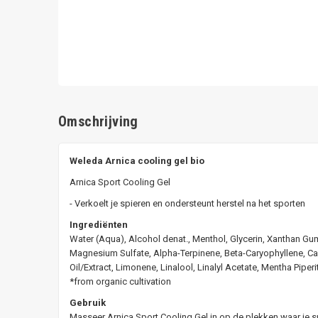
Omschrijving
Weleda Arnica cooling gel bio
Arnica Sport Cooling Gel
- Verkoelt je spieren en ondersteunt herstel na het sporten
Ingrediënten
Water (Aqua), Alcohol denat., Menthol, Glycerin, Xanthan Gu
Magnesium Sulfate, Alpha-Terpinene, Beta-Caryophyllene, Cam
Oil/Extract, Limonene, Linalool, Linalyl Acetate, Mentha Piperi
*from organic cultivation
Gebruik
Masseer Arnica Sport Cooling Gel in op de plekken waar je spi