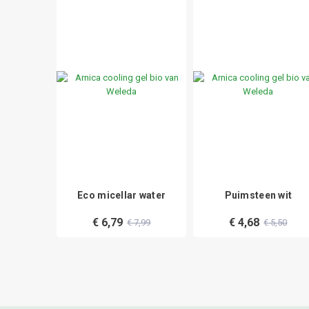
orgend
Eco micellar water
Puimsteen wit
€ 6,79
€ 4,68
5,79
€ 7,99
€ 5,50