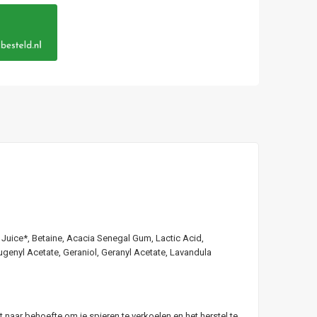
 Juice*, Betaine, Acacia Senegal Gum, Lactic Acid,
genyl Acetate, Geraniol, Geranyl Acetate, Lavandula
 naar behoefte om je spieren te verkoelen en het herstel te