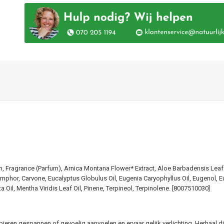
m, Fragrance (Parfum), Arnica Montana Flower* Extract, Aloe Barbadensis Leaf
phor, Carvone, Eucalyptus Globulus Oil, Eugenia Caryophyllus Oil, Eugenol, Eu
ta Oil, Mentha Viridis Leaf Oil, Pinene, Terpineol, Terpinolene. [8007510030]
eren gespannen of gevoelig aanvoelen en ervaar gelijk verlichting. Herhaal dit