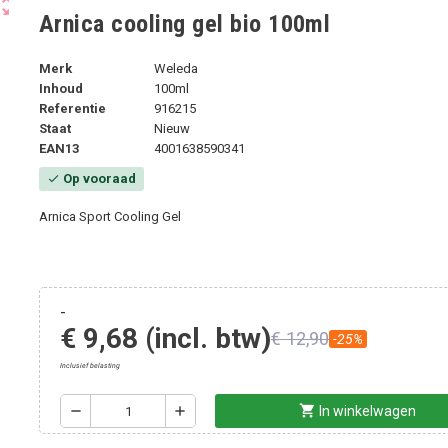
ut_map
Arnica cooling gel bio 100ml
Merk
Weleda
Inhoud
100ml
Referentie
916215
Staat
Nieuw
EAN13
4001638590341
Op vooraad
check
Arnica Sport Cooling Gel
-
€ 9,68
(incl. btw)
€ 12,90
-25%
Inclusief belasting
shopping_cart
remove
add
In winkelwagen