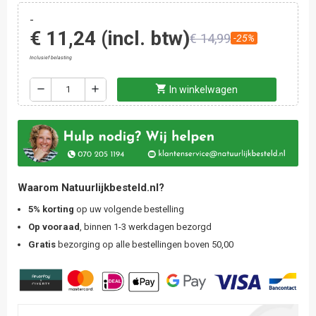
-
€ 11,24
(incl. btw)
€ 14,99
-25%
Inclusief belasting
shopping_cart
remove
add
In winkelwagen
Waarom Natuurlijkbesteld.nl?
5% korting
op uw volgende bestelling
Op vooraad
, binnen 1-3 werkdagen bezorgd
Gratis
bezorging op alle bestellingen boven 50,00