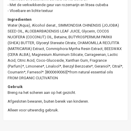
- Met de verkwikkende geur van rozemarijn en litsea cubeba
- Vloeibare en lichte textuur
Ingredienten
Water (Aqua), Alcohol denat., SIMMONDSIA CHINENSIS (JOJOBA)
SEED OIL, ALOEBARBADENSIS LEAF JUICE, Glycerin, COCOS
NUCIFERA (COCONUT) OIL, Betaine, BUTYROSPERMUM PARKII
(SHEA) BUTTER, Glyceryl Stereate Citrate, CHAMOMILLA RECUTITA
(MATRICARIA) Extract, Commiphora Myrrha Resin Extract, BEESWAX
(CERA ALBA), Magnesium Aluminum Silicate, Carrageenan, Lactic
Acid, Citric Acid, Coco-Glucoside, Xanthan Gum, Fragrance
(Parfum)*, Limonene*, Linalool*, Benzyl Benzoate*, Geraniol*, Citral*,
Coumarin*, Farnesol*. [8000690063]*from natural essential oils
FROM ORGANIC CULTIVATION
Gebruik
Breng na het scheren aan op het gezicht.
Afgesloten bewaren, buiten bereik van kinderen.
Alleen voor uitwendig gebruik.