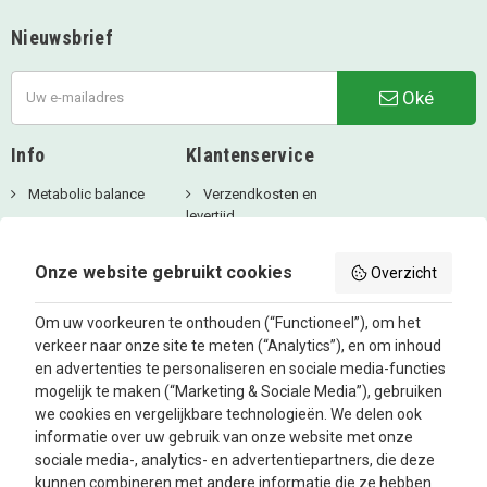
Nieuwsbrief
Oké
Info
Klantenservice
Metabolic balance
Verzendkosten en
levertijd
Over ons
Privacy Beleid
Aanbiedingen
Onze website gebruikt cookies
Overzicht
Betaalmethodes
Blog
Algemene
Om uw voorkeuren te onthouden (“Functioneel”), om het
voorwaarden
verkeer naar onze site te meten (“Analytics”), en om inhoud
Retourbeleid en
en advertenties te personaliseren en sociale media-functies
Klachtenafhandeling
mogelijk te maken (“Marketing & Sociale Media”), gebruiken
Inloggen
we cookies en vergelijkbare technologieën. We delen ook
informatie over uw gebruik van onze website met onze
Contacteer ons
sociale media-, analytics- en advertentiepartners, die deze
kunnen combineren met andere informatie die ze hebben