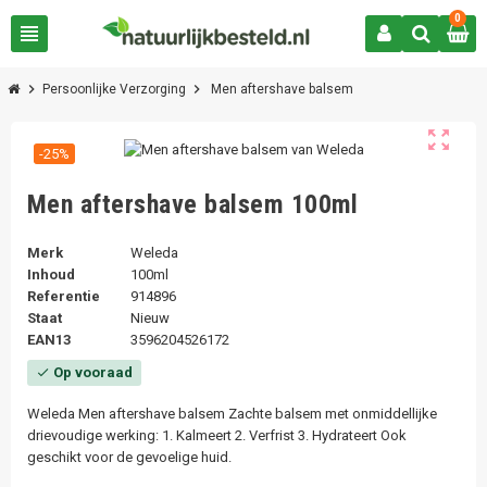
0
view_headline
chevron_right
chevron_right
Persoonlijke Verzorging
Men aftershave balsem
zoom_out_map
-25%
Men aftershave balsem 100ml
Merk
Weleda
Inhoud
100ml
Referentie
914896
Staat
Nieuw
EAN13
3596204526172
Op vooraad
check
Weleda Men aftershave balsem Zachte balsem met onmiddellijke
drievoudige werking: 1. Kalmeert 2. Verfrist 3. Hydrateert Ook
geschikt voor de gevoelige huid.