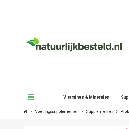
view_headline
Vitamines & Mineralen
Sup
chevron_right
Voedingssupplementen
chevron_right
Supplementen
chevron_right
Prob