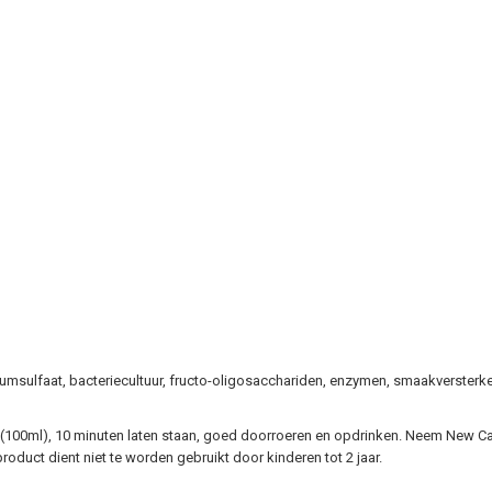
iumsulfaat, bacteriecultuur, fructo-oligosacchariden, enzymen, smaakversterke
 (100ml), 10 minuten laten staan, goed doorroeren en opdrinken. Neem New Car
roduct dient niet te worden gebruikt door kinderen tot 2 jaar.