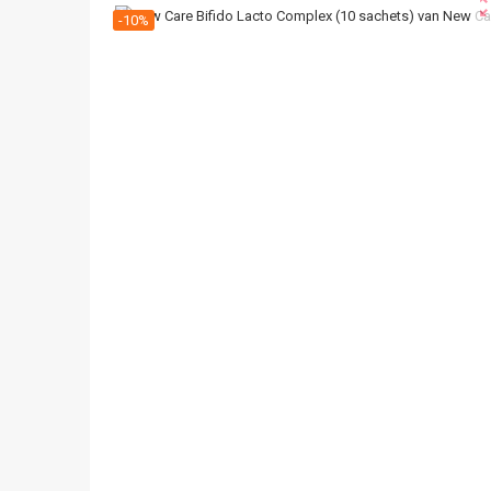
zoom_o
-10%