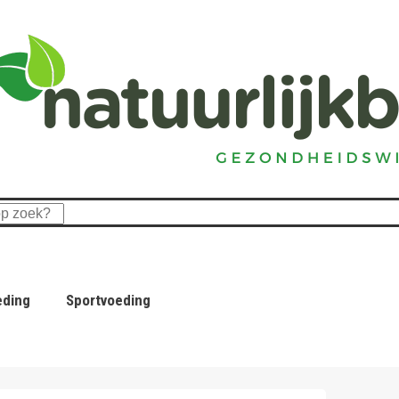
eding
Sportvoeding