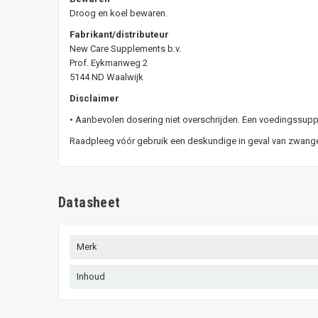
Droog en koel bewaren.
Fabrikant/distributeur
New Care Supplements b.v.
Prof. Eykmanweg 2
5144 ND Waalwijk
Disclaimer
• Aanbevolen dosering niet overschrijden. Een voedingssuppl
Raadpleeg vóór gebruik een deskundige in geval van zwange
Datasheet
Merk
Inhoud