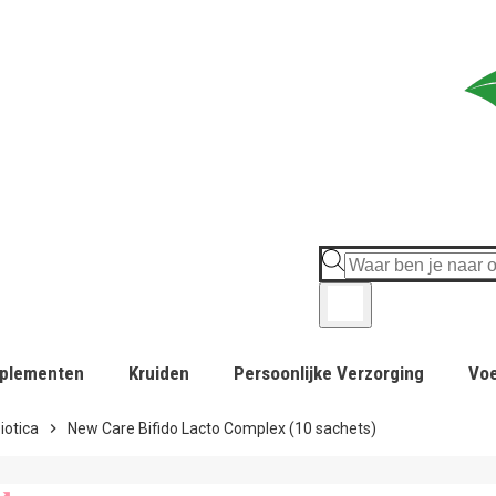
plementen
Kruiden
Persoonlijke Verzorging
Vo
iotica
chevron_right
New Care Bifido Lacto Complex (10 sachets)