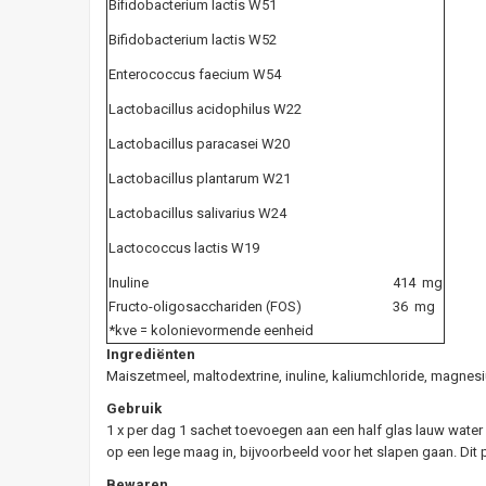
Bifidobacterium lactis W51
Bifidobacterium lactis W52
Enterococcus faecium W54
Lactobacillus acidophilus W22
Lactobacillus paracasei W20
Lactobacillus plantarum W21
Lactobacillus salivarius W24
Lactococcus lactis W19
Inuline
414 mg
Fructo-oligosacchariden (FOS)
36 mg
*kve = kolonievormende eenheid
Ingrediënten
Maiszetmeel, maltodextrine, inuline, kaliumchloride, magnes
Gebruik
1 x per dag 1 sachet toevoegen aan een half glas lauw water
op een lege maag in, bijvoorbeeld voor het slapen gaan. Dit p
Bewaren