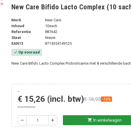
ut_map
New Care Bifido Lacto Complex (10 sac
Merk
New Care
Inhoud
10sach
Referentie
887642
Staat
Nieuw
EAN13
8714354149125
Op vooraad
check
New Care Bifido Lacto Complex Probioticamix met 8 verschillende bac
-
€ 15,26
(incl. btw)
€ 16,95
-10%
Inclusief belasting
shopping_cart
remove
add
In winkelwagen