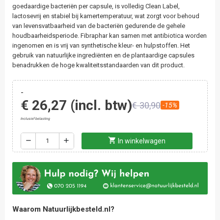
goedaardige bacteriën per capsule, is volledig Clean Label,
lactosevrij en stabiel bij kamertemperatuur, wat zorgt voor behoud
van levensvatbaarheid van de bacteriën gedurende de gehele
houdbaarheidsperiode. Fibraphar kan samen met antibiotica worden
ingenomen en is vrij van synthetische kleur- en hulpstoffen. Het
gebruik van natuurlijke ingrediënten en de plantaardige capsules
benadrukken de hoge kwaliteitsstandaarden van dit product.
-
€ 26,27
(incl. btw)
€ 30,90
-15%
Inclusief belasting
shopping_cart
remove
add
In winkelwagen
Waarom Natuurlijkbesteld.nl?