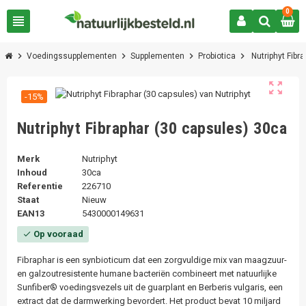
0
view_headline
chevron_right
chevron_right
chevron_right
chevron_right
Voedingssupplementen
Supplementen
Probiotica
Nutriphyt Fibr
zoom_out_map
-15%
Nutriphyt Fibraphar (30 capsules) 30ca
Merk
Nutriphyt
Inhoud
30ca
Referentie
226710
Staat
Nieuw
EAN13
5430000149631
Op vooraad
check
Fibraphar is een synbioticum dat een zorgvuldige mix van maagzuur-
en galzoutresistente humane bacteriën combineert met natuurlijke
Sunfiber® voedingsvezels uit de guarplant en Berberis vulgaris, een
extract dat de darmwerking bevordert. Het product bevat 10 miljard