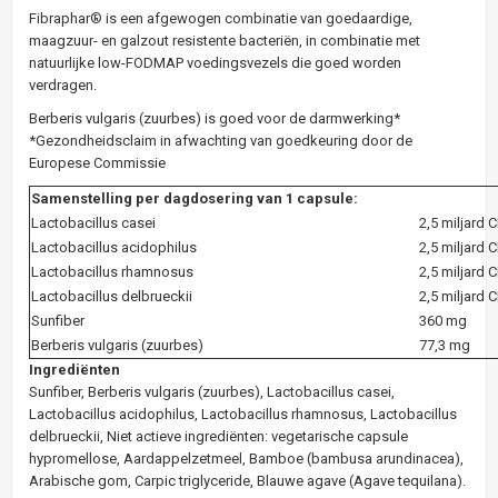
Fibraphar® is een afgewogen combinatie van goedaardige,
maagzuur- en galzout resistente bacteriën, in combinatie met
natuurlijke low-FODMAP voedingsvezels die goed worden
verdragen.
Berberis vulgaris (zuurbes) is goed voor de darmwerking*
*Gezondheidsclaim in afwachting van goedkeuring door de
Europese Commissie
Samenstelling per dagdosering van 1 capsule:
Lactobacillus casei
2,5 miljard
Lactobacillus acidophilus
2,5 miljard
Lactobacillus rhamnosus
2,5 miljard
Lactobacillus delbrueckii
2,5 miljard
Sunfiber
360 mg
Berberis vulgaris (zuurbes)
77,3 mg
Ingrediënten
Sunfiber, Berberis vulgaris (zuurbes), Lactobacillus casei,
Lactobacillus acidophilus, Lactobacillus rhamnosus, Lactobacillus
delbrueckii, Niet actieve ingrediënten: vegetarische capsule
hypromellose, Aardappelzetmeel, Bamboe (bambusa arundinacea),
Arabische gom, Carpic triglyceride, Blauwe agave (Agave tequilana).