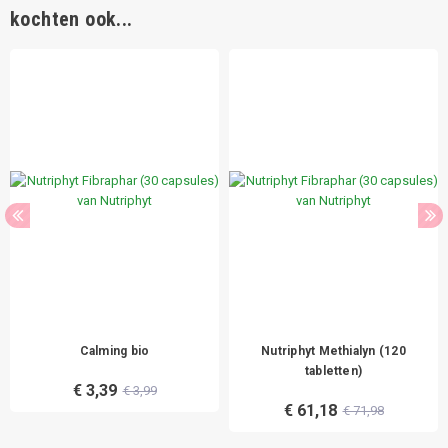
kochten ook...
Calming bio
Nutriphyt Methialyn (120
tabletten)
€ 3,39
€ 3,99
€ 61,18
€ 71,98