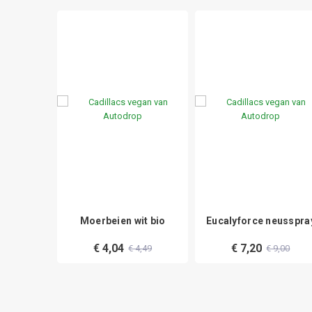
olzalf
Moerbeien wit bio
Eucalyforce neusspra
9
€ 4,04
€ 7,20
€ 4,49
€ 9,00