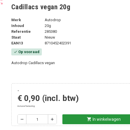
ut_map
Cadillacs vegan 20g
Merk
Autodrop
Inhoud
20g
Referentie
285380
Staat
Nieuw
EAN13
8710452402391
Op vooraad
check
Autodrop Cadillacs vegan
-
€ 0,90
(incl. btw)
Inclusief belasting
shopping_cart
remove
add
In winkelwagen