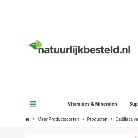
view_headline
Vitamines & Mineralen
Sup
chevron_right
Meer Productsoorten
chevron_right
Producten
chevron_right
Cadillacs v