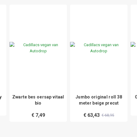
y
Zwarte bes oersap vitaal
Jumbo original roll 38
G
bio
meter beige precut
€ 7,49
€ 63,43
€ 68,95