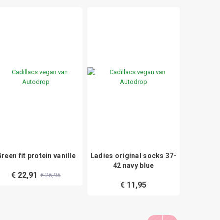
reen fit protein vanille
Ladies original socks 37-
L
42 navy blue
€ 22,91
€ 26,95
€ 11,95