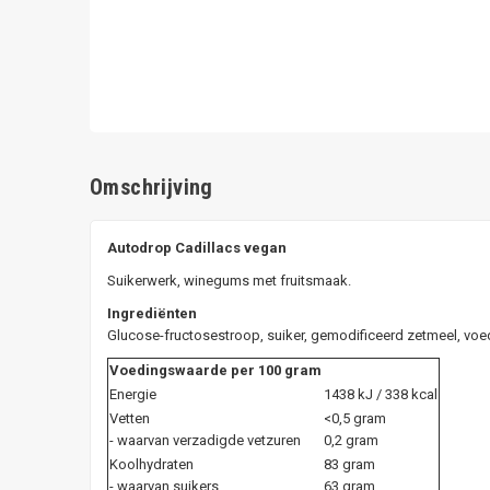
Omschrijving
Autodrop Cadillacs vegan
Suikerwerk, winegums met fruitsmaak.
Ingrediënten
Glucose-fructosestroop, suiker, gemodificeerd zetmeel, voed
Voedingswaarde per 100 gram
Energie
1438 kJ / 338 kcal
Vetten
<0,5 gram
- waarvan verzadigde vetzuren
0,2 gram
Koolhydraten
83 gram
- waarvan suikers
63 gram