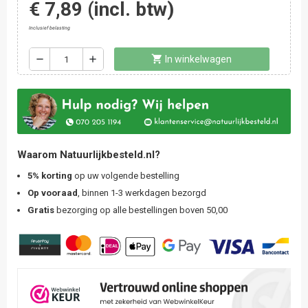
€ 7,89
(incl. btw)
Inclusief belasting
shopping_cart
remove
add
In winkelwagen
Waarom Natuurlijkbesteld.nl?
5% korting
op uw volgende bestelling
Op vooraad
, binnen 1-3 werkdagen bezorgd
Gratis
bezorging op alle bestellingen boven 50,00