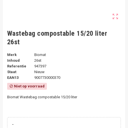
zoom_out_map
Wastebag compostable 15/20 liter
26st
Merk
Biomat
Inhoud
26st
Referentie
947397
Staat
Nieuw
EAN13
9007730000370
Niet op voorraad
block
Biomat Wastebag compostable 15/20 liter
-