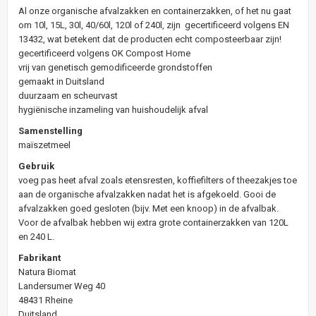
Al onze organische afvalzakken en containerzakken, of het nu gaat
om 10l, 15L, 30l, 40/60l, 120l of 240l, zijn gecertificeerd volgens EN
13432, wat betekent dat de producten echt composteerbaar zijn!
gecertificeerd volgens OK Compost Home
vrij van genetisch gemodificeerde grondstoffen
gemaakt in Duitsland
duurzaam en scheurvast
hygiënische inzameling van huishoudelijk afval
Samenstelling
maïszetmeel
Gebruik
voeg pas heet afval zoals etensresten, koffiefilters of theezakjes toe
aan de organische afvalzakken nadat het is afgekoeld. Gooi de
afvalzakken goed gesloten (bijv. Met een knoop) in de afvalbak.
Voor de afvalbak hebben wij extra grote containerzakken van 120L
en 240 L.
Fabrikant
Natura Biomat
Landersumer Weg 40
48431 Rheine
Duitsland