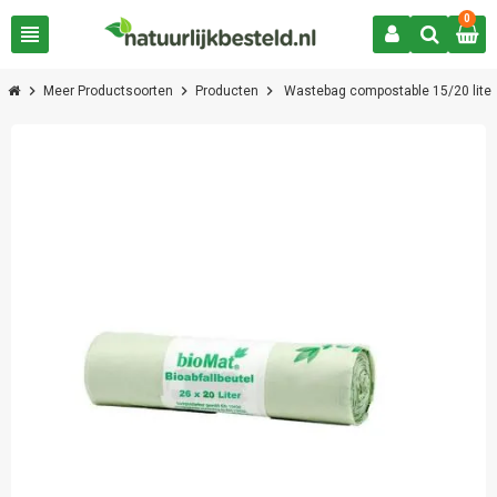
0
view_headline
chevron_right
chevron_right
chevron_right
Meer Productsoorten
Producten
Wastebag compostable 15/20 liter