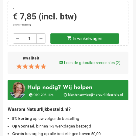
-
€ 7,85
(incl. btw)
Inclusief belasting
shopping_cart
remove
add
In winkelwagen
Kwaliteit
Lees de gebruikersrecensies
(2)
chat
Waarom Natuurlijkbesteld.nl?
5% korting
op uw volgende bestelling
Op vooraad
, binnen 1-3 werkdagen bezorgd
Gratis
bezorging op alle bestellingen boven 50,00