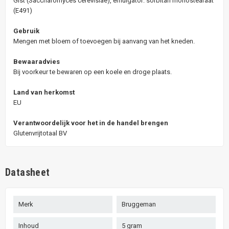
Gist (Saccharomyces cerevisiae), emulgator: sorbitan monostearaat
(E491)
Gebruik
Mengen met bloem of toevoegen bij aanvang van het kneden.
Bewaaradvies
Bij voorkeur te bewaren op een koele en droge plaats.
Land van herkomst
EU
Verantwoordelijk voor het in de handel brengen
Glutenvrijtotaal BV
Datasheet
Merk
Bruggeman
Inhoud
5 gram