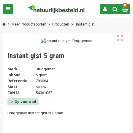
0
view_headline
chevron_right
chevron_right
chevron_right
Meer Productsoorten
Producten
Instant gist
zoom_out_map
Instant gist 5 gram
Merk
Bruggeman
Inhoud
5 gram
Referentie
780084
Staat
Nieuw
EAN13
54061057
Op vooraad
check
Bruggeman instant gist 500gram