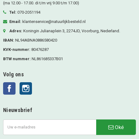
(ma 12.00 - 17.00. di t/m vrij 9.00 t/m 17.00)
Tel:
070-2051194
Email:
klantenservice@natuurlijkbesteld.nl
Adres:
Koningin Julianaplein 3, 2274JD, Voorburg, Nederland.
IBAN:
NL94ABNA0886580420
KVK-nummer:
80476287
BTW nummer:
NL861685337B01
Volg ons
Facebook
Instagram
Nieuwsbrief
Oké