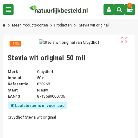
0
view_headline
chevron_right
chevron_right
chevron_right
Meer Productsoorten
Producten
Stevia wit original
zoom_out_map
-15%
Stevia wit original 50 mil
Merk
Cruydhof
Inhoud
50 mil
Referentie
828268
Staat
Nieuw
EAN13
8713589000706
Laatste items in voorraad
notifications_active
Cruydhof Stevia wit original