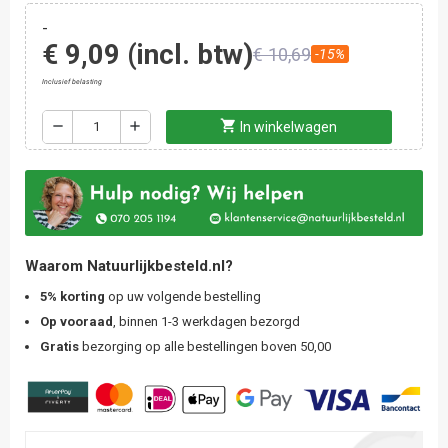
-
€ 9,09
(incl. btw)
€ 10,69
-15%
Inclusief belasting
shopping_cart
remove
add
In winkelwagen
Waarom Natuurlijkbesteld.nl?
5% korting
op uw volgende bestelling
Op vooraad
, binnen 1-3 werkdagen bezorgd
Gratis
bezorging op alle bestellingen boven 50,00