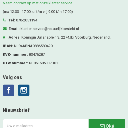
Neem contact op met onze klantenservice.
(ma 12.00 - 17.00. di t/m vrij 9.00 t/m 17.00)
Tel:
070-2051194
Email:
klantenservice@natuurlijkbesteld.nl
Adres:
Koningin Julianaplein 3, 2274JD, Voorburg, Nederland.
IBAN:
NL94ABNA0886580420
KVK-nummer:
80476287
BTW nummer:
NL861685337B01
Volg ons
Facebook
Instagram
Nieuwsbrief
Oké