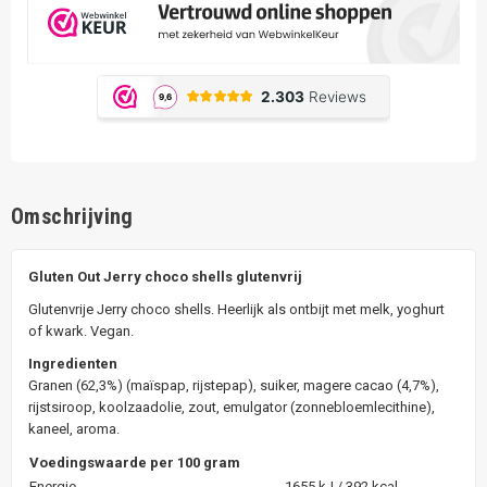
Omschrijving
Gluten Out Jerry choco shells glutenvrij
Glutenvrije Jerry choco shells. Heerlijk als ontbijt met melk, yoghurt
of kwark. Vegan.
Ingredienten
Granen (62,3%) (maïspap, rijstepap), suiker, magere cacao (4,7%),
rijstsiroop, koolzaadolie, zout, emulgator (zonnebloemlecithine),
kaneel, aroma.
Voedingswaarde per 100 gram
Energie
1655 kJ / 392 kcal