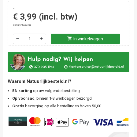
-
€ 3,99
(incl. btw)
Inclusief belasting
shopping_cart
remove
add
In winkelwagen
Waarom Natuurlijkbesteld.nl?
5% korting
op uw volgende bestelling
Op vooraad
, binnen 1-3 werkdagen bezorgd
Gratis
bezorging op alle bestellingen boven 50,00