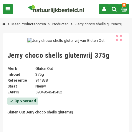
0
view_headline
chevron_right
chevron_right
chevron_right
Meer Productsoorten
Producten
Jerry choco shells glutenvrij
zoom_out_map
Jerry choco shells glutenvrij 375g
Merk
Gluten Out
Inhoud
375g
Referentie
914838
Staat
Nieuw
EAN13
5904954645452
Op vooraad
check
Gluten Out Jerry choco shells glutenvrij