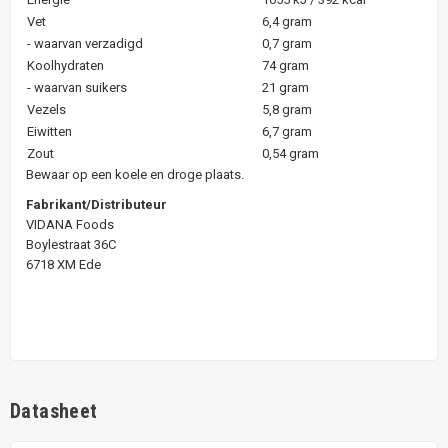
Vet
6,4 gram
- waarvan verzadigd
0,7 gram
Koolhydraten
74 gram
- waarvan suikers
21 gram
Vezels
5,8 gram
Eiwitten
6,7 gram
Zout
0,54 gram
Bewaar op een koele en droge plaats.
Fabrikant/Distributeur
VIDANA Foods
Boylestraat 36C
6718 XM Ede
Datasheet