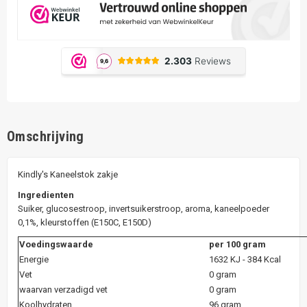
Omschrijving
Kindly's Kaneelstok zakje
Ingredienten
Suiker, glucosestroop, invertsuikerstroop, aroma, kaneelpoeder
0,1%, kleurstoffen (E150C, E150D)
Voedingswaarde
per 100 gram
Energie
1632 KJ - 384 Kcal
Vet
0 gram
waarvan verzadigd vet
0 gram
Koolhydraten
96 gram