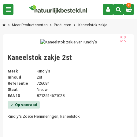
0
view_headline
chevron_right
chevron_right
chevron_right
Meer Productsoorten
Producten
Kaneelstok zakje
zoom_out_map
Kaneelstok zakje 2st
Merk
Kindly's
Inhoud
2st
Referentie
726084
Staat
Nieuw
EAN13
8712514671028
Op vooraad
check
Kindly"s Zoete Herinneringen, kaneelstok