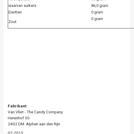
waarvan suikers
86,0 gram
Eiwitten
0 gram
0 gram
Zout
Fabrikant
:
Van Vliet - The Candy Company
Herenhof 30
2402 DM Alphen aan den Rijn
07-2015