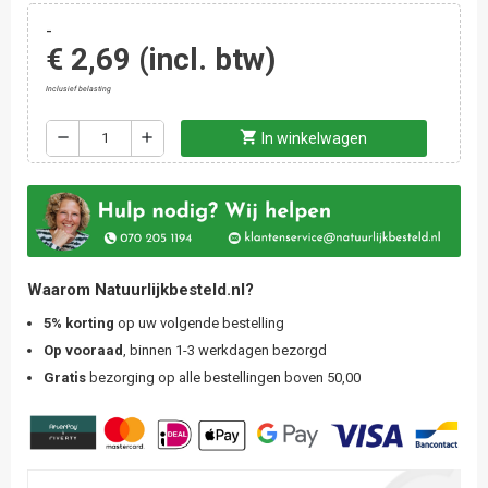
-
€ 2,69
(incl. btw)
Inclusief belasting
shopping_cart
remove
add
In winkelwagen
Waarom Natuurlijkbesteld.nl?
5% korting
op uw volgende bestelling
Op vooraad
, binnen 1-3 werkdagen bezorgd
Gratis
bezorging op alle bestellingen boven 50,00