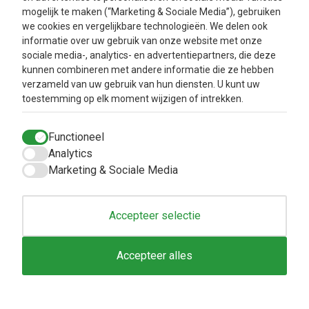
mogelijk te maken (“Marketing & Sociale Media”), gebruiken
we cookies en vergelijkbare technologieën. We delen ook
Nieuwsbrief
informatie over uw gebruik van onze website met onze
sociale media-, analytics- en advertentiepartners, die deze
kunnen combineren met andere informatie die ze hebben
Oké
verzameld van uw gebruik van hun diensten. U kunt uw
toestemming op elk moment wijzigen of intrekken.
Info
Klantenservice
Functioneel
Metabolic balance
Verzendkosten en
levertijd
Analytics
Over ons
Marketing & Sociale Media
Privacy Beleid
Aanbiedingen
Betaalmethodes
Blog
Algemene
Accepteer selectie
voorwaarden
Retourbeleid en
Accepteer alles
Klachtenafhandeling
Inloggen
Contacteer ons