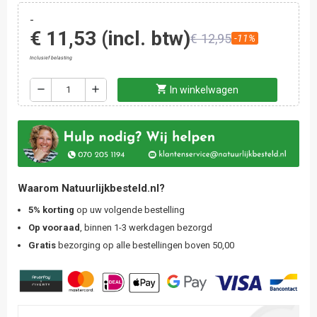
-
€ 11,53
(incl. btw)
€ 12,95
-11%
Inclusief belasting
shopping_cart
remove
add
In winkelwagen
Waarom Natuurlijkbesteld.nl?
5% korting
op uw volgende bestelling
Op vooraad
, binnen 1-3 werkdagen bezorgd
Gratis
bezorging op alle bestellingen boven 50,00