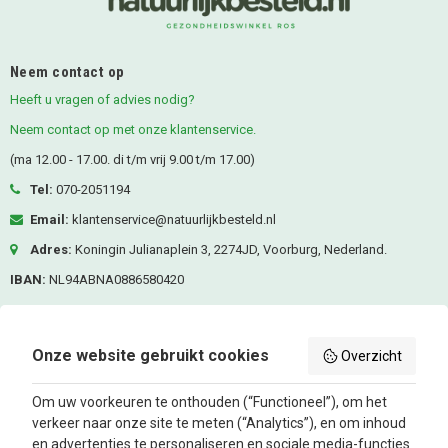
Neem contact op
Heeft u vragen of advies nodig?
Neem contact op met onze klantenservice.
(ma 12.00 - 17.00. di t/m vrij 9.00 t/m 17.00)
Tel:
070-2051194
Email:
klantenservice@natuurlijkbesteld.nl
Adres:
Koningin Julianaplein 3, 2274JD, Voorburg, Nederland.
IBAN:
NL94ABNA0886580420
KVK-nummer:
80476287
BTW nummer:
NL861685337B01
Onze website gebruikt cookies
Overzicht
Volg ons
Om uw voorkeuren te onthouden (“Functioneel”), om het
verkeer naar onze site te meten (“Analytics”), en om inhoud
Facebook
Instagram
en advertenties te personaliseren en sociale media-functies