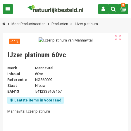
0
view_headline
chevron_right
chevron_right
chevron_right
Meer Productsoorten
Producten
IJzer platinum
zoom_out_map
-11%
IJzer platinum 60vc
Merk
Mannavital
Inhoud
60vc
Referentie
NG860092
Staat
Nieuw
EAN13
5412339103157
Laatste items in voorraad
notifications_active
Mannavital IJzer platinum