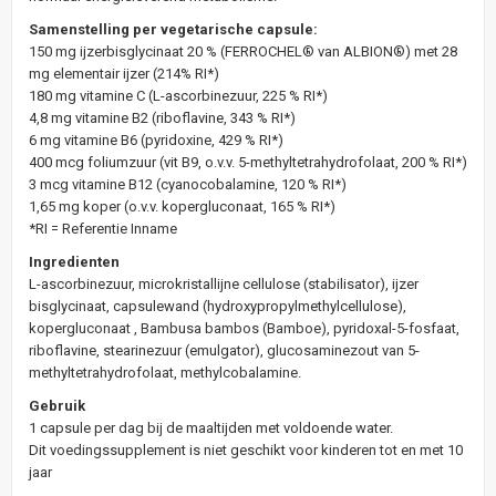
Samenstelling per vegetarische capsule:
150 mg ijzerbisglycinaat 20 % (FERROCHEL® van ALBION®) met 28
mg elementair ijzer (214% RI*)
180 mg vitamine C (L-ascorbinezuur, 225 % RI*)
4,8 mg vitamine B2 (riboflavine, 343 % RI*)
6 mg vitamine B6 (pyridoxine, 429 % RI*)
400 mcg foliumzuur (vit B9, o.v.v. 5-methyltetrahydrofolaat, 200 % RI*)
3 mcg vitamine B12 (cyanocobalamine, 120 % RI*)
1,65 mg koper (o.v.v. kopergluconaat, 165 % RI*)
*RI = Referentie Inname
Ingredienten
L-ascorbinezuur, microkristallijne cellulose (stabilisator), ijzer
bisglycinaat, capsulewand (hydroxypropylmethylcellulose),
kopergluconaat , Bambusa bambos (Bamboe), pyridoxal-5-fosfaat,
riboflavine, stearinezuur (emulgator), glucosaminezout van 5-
methyltetrahydrofolaat, methylcobalamine.
Gebruik
1 capsule per dag bij de maaltijden met voldoende water.
Dit voedingssupplement is niet geschikt voor kinderen tot en met 10
jaar