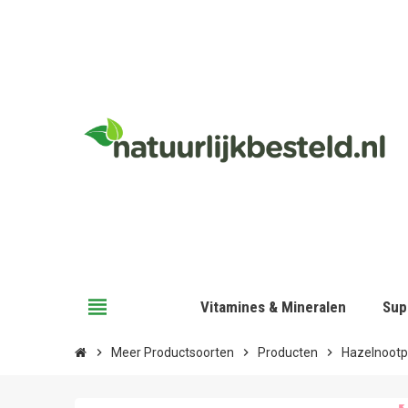
view_headline
Vitamines & Mineralen
Sup
chevron_right
Meer Productsoorten
chevron_right
Producten
chevron_right
Hazelnootp