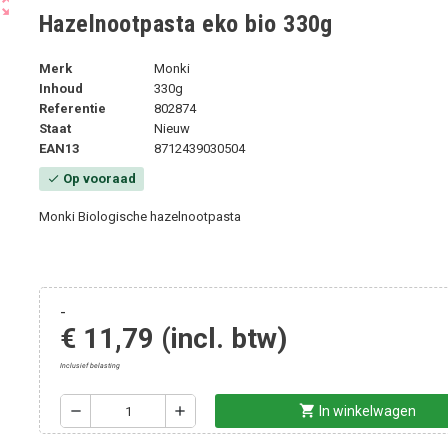
ut_map
Hazelnootpasta eko bio 330g
Merk
Monki
Inhoud
330g
Referentie
802874
Staat
Nieuw
EAN13
8712439030504
Op vooraad
check
Monki Biologische hazelnootpasta
-
€ 11,79
(incl. btw)
Inclusief belasting
shopping_cart
remove
add
In winkelwagen