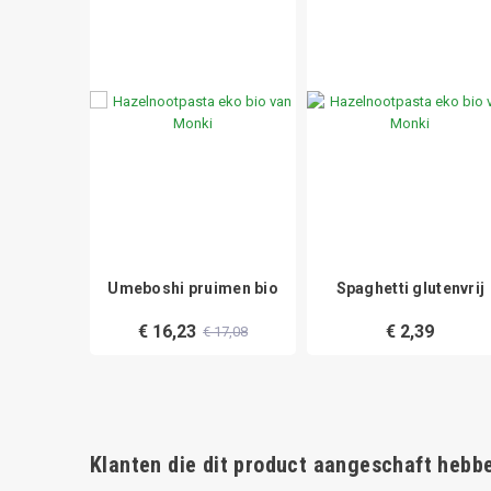
trips
Umeboshi pruimen bio
Spaghetti glutenvrij
€ 16,23
€ 2,39
€ 17,08
Klanten die dit product aangeschaft hebbe