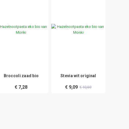
Broccoli zaad bio
Stevia wit original
Absol
€ 7,28
€ 9,09
€ 9
€ 10,69