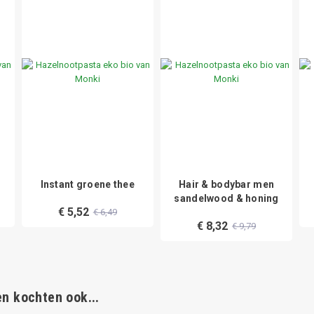
Instant groene thee
Hair & bodybar men
sandelwood & honing
€ 5,52
€ 6,49
€ 8,32
€ 9,79
n kochten ook...