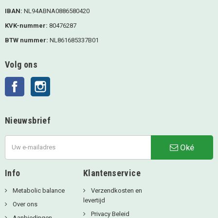
IBAN:
NL94ABNA0886580420
KVK-nummer:
80476287
BTW nummer:
NL861685337B01
Volg ons
Facebook
Instagram
Nieuwsbrief
Oké
Info
Klantenservice
Metabolic balance
Verzendkosten en
levertijd
Over ons
Privacy Beleid
Aanbiedingen