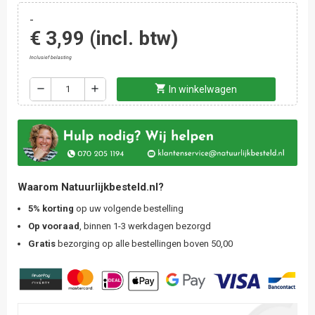
-
€ 3,99
(incl. btw)
Inclusief belasting
shopping_cart
remove
add
In winkelwagen
Waarom Natuurlijkbesteld.nl?
5% korting
op uw volgende bestelling
Op vooraad
, binnen 1-3 werkdagen bezorgd
Gratis
bezorging op alle bestellingen boven 50,00