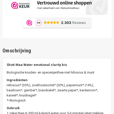
Omschrijving
Shoti Maa Water emotional clarity bio
Biologische kruiden- en specerijenthee met hibiscus & munt
Ingrediënten
Hibiscus* (35%), zoethoutwortel* (30%), pepermunt* (14%),
basilicum*, gember*, brandnetel*, zwarte peper*, kardemom*,
kaneel*, kruidnagel*.
*=Biologisch
Gebruik
1 zakje thee in 300 ml kokend water voor 5-6 minuten laten trekken.