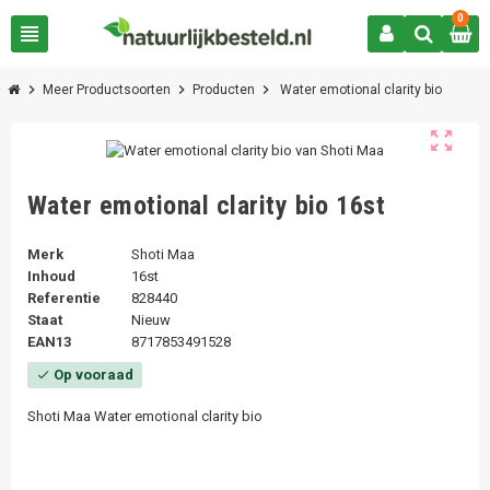
0
view_headline
chevron_right
chevron_right
chevron_right
Meer Productsoorten
Producten
Water emotional clarity bio
zoom_out_map
Water emotional clarity bio 16st
Merk
Shoti Maa
Inhoud
16st
Referentie
828440
Staat
Nieuw
EAN13
8717853491528
Op vooraad
check
Shoti Maa Water emotional clarity bio