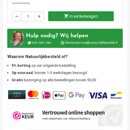
Inclusief belasting
shopping_cart
remove
add
In winkelwagen
Waarom Natuurlijkbesteld.nl?
5% korting
op uw volgende bestelling
Op vooraad
, binnen 1-3 werkdagen bezorgd
Gratis
bezorging op alle bestellingen boven 50,00