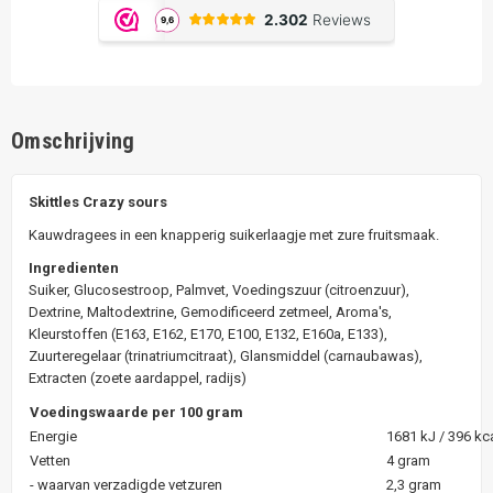
Omschrijving
Skittles Crazy sours
Kauwdragees in een knapperig suikerlaagje met zure fruitsmaak.
Ingredienten
Suiker, Glucosestroop, Palmvet, Voedingszuur (citroenzuur),
Dextrine, Maltodextrine, Gemodificeerd zetmeel, Aroma's,
Kleurstoffen (E163, E162, E170, E100, E132, E160a, E133),
Zuurteregelaar (trinatriumcitraat), Glansmiddel (carnaubawas),
Extracten (zoete aardappel, radijs)
Voedingswaarde per 100 gram
Energie
1681 kJ / 396 kc
Vetten
4 gram
- waarvan verzadigde vetzuren
2,3 gram