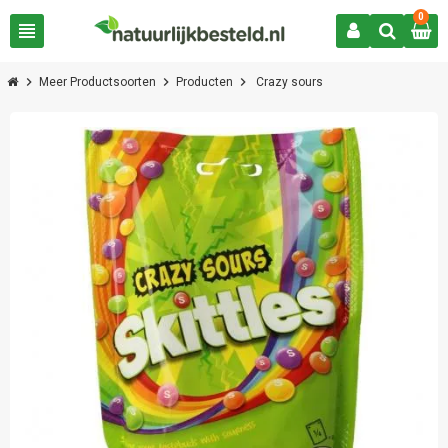
0
view_headline
chevron_right
chevron_right
chevron_right
Meer Productsoorten
Producten
Crazy sours