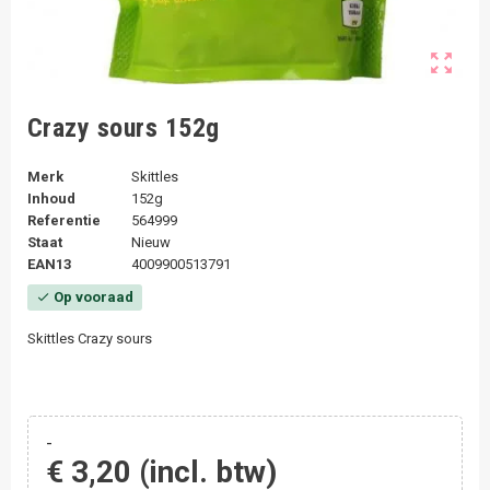
zoom_out_map
Crazy sours 152g
Merk
Skittles
Inhoud
152g
Referentie
564999
Staat
Nieuw
EAN13
4009900513791
Op vooraad
check
Skittles Crazy sours
-
€ 3,20
(incl. btw)