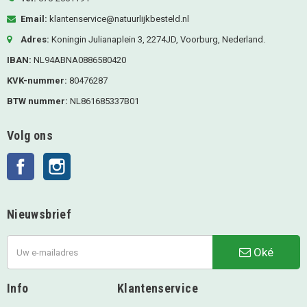
Email:
klantenservice@natuurlijkbesteld.nl
Adres:
Koningin Julianaplein 3, 2274JD, Voorburg, Nederland.
IBAN:
NL94ABNA0886580420
KVK-nummer:
80476287
BTW nummer:
NL861685337B01
Volg ons
Facebook
Instagram
Nieuwsbrief
Oké
Info
Klantenservice