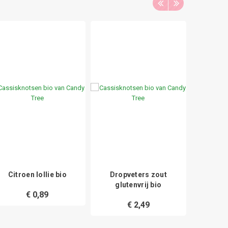
Citroen lollie bio
Dropveters zout
Weckp
glutenvrij bio
H
€ 0,89
€ 2,49