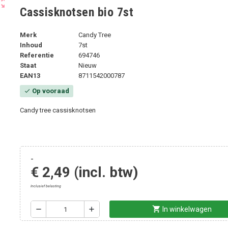
ut_map
Cassisknotsen bio 7st
Merk
Candy Tree
Inhoud
7st
Referentie
694746
Staat
Nieuw
EAN13
8711542000787
Op vooraad
check
Candy tree cassisknotsen
-
€ 2,49
(incl. btw)
Inclusief belasting
shopping_cart
remove
add
In winkelwagen