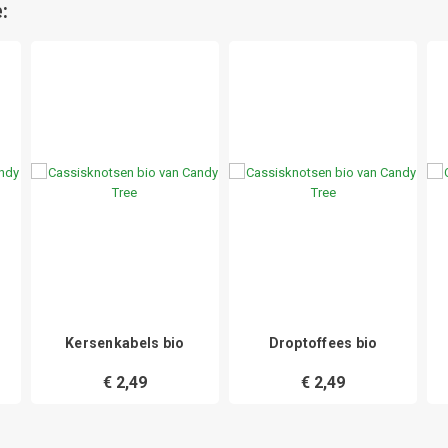
:
Kersenkabels bio
Droptoffees bio
€ 2,49
€ 2,49