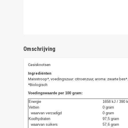
Omschrijving
Casisknotsen
Ingrediënten
Maisstroop*, voedingszuur: citroenzuur, aroma: zwarte bes*.
*Biologisch
Voedingswaarde per 100 gram:
Energie
1658 kJ / 390 
Vetten
0 gram
waarvan verzadigd
0 gram
Koolhydraten
97,5 gram
waarvan suikers
57,6 gram