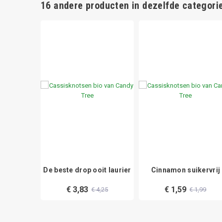
16 andere producten in dezelfde categorie
tsen bio
De beste drop ooit laurier
Cinnamon suikervrij
€ 3,83
€ 1,59
€ 4,25
€ 1,99