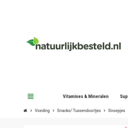
view_headline
Vitamines & Mineralen
Sup
chevron_right
Voeding
chevron_right
Snacks/ Tussendoortjes
chevron_right
Snoepjes
chev