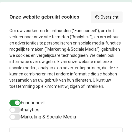
KVK-nummer:
80476287
BTW nummer:
NL861685337B01
Onze website gebruikt cookies
Overzicht
Volg ons
Om uw voorkeuren te onthouden (“Functioneel”), om het
verkeer naar onze site te meten (“Analytics”), en om inhoud
Facebook
Instagram
en advertenties te personaliseren en sociale media-functies
mogelijk te maken (“Marketing & Sociale Media”), gebruiken
we cookies en vergelijkbare technologieën. We delen ook
Nieuwsbrief
informatie over uw gebruik van onze website met onze
sociale media-, analytics- en advertentiepartners, die deze
kunnen combineren met andere informatie die ze hebben
Oké
verzameld van uw gebruik van hun diensten. U kunt uw
toestemming op elk moment wijzigen of intrekken.
Info
Klantenservice
Functioneel
Metabolic balance
Verzendkosten en
levertijd
Analytics
Over ons
Marketing & Sociale Media
Privacy Beleid
Aanbiedingen
Betaalmethodes
Blog