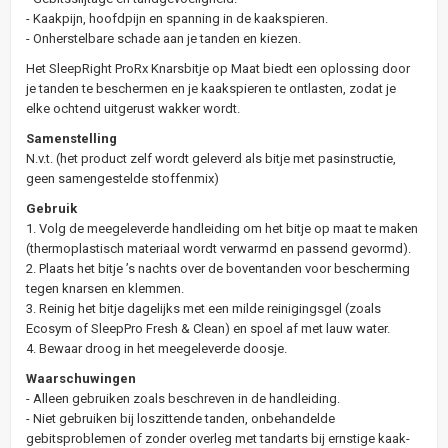
- Kaakpijn, hoofdpijn en spanning in de kaakspieren.
- Onherstelbare schade aan je tanden en kiezen.
Het SleepRight ProRx Knarsbitje op Maat biedt een oplossing door
je tanden te beschermen en je kaakspieren te ontlasten, zodat je
elke ochtend uitgerust wakker wordt.
Samenstelling
N.v.t. (het product zelf wordt geleverd als bitje met pasinstructie,
geen samengestelde stoffenmix)
Gebruik
1. Volg de meegeleverde handleiding om het bitje op maat te maken
(thermoplastisch materiaal wordt verwarmd en passend gevormd).
2. Plaats het bitje ’s nachts over de boventanden voor bescherming
tegen knarsen en klemmen.
3. Reinig het bitje dagelijks met een milde reinigingsgel (zoals
Ecosym of SleepPro Fresh & Clean) en spoel af met lauw water.
4. Bewaar droog in het meegeleverde doosje.
Waarschuwingen
- Alleen gebruiken zoals beschreven in de handleiding.
- Niet gebruiken bij loszittende tanden, onbehandelde
gebitsproblemen of zonder overleg met tandarts bij ernstige kaak-