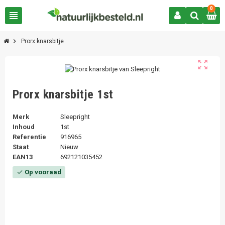
0
view_headline
chevron_right
Prorx knarsbitje
zoom_out_map
Prorx knarsbitje 1st
Merk
Sleepright
Inhoud
1st
Referentie
916965
Staat
Nieuw
EAN13
692121035452
Op vooraad
check