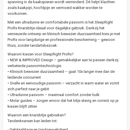
spanning in de kaakspieren wordt verminderd. Dit helpt klachten
zoals kaakpijn, hoofdpijn en vermoeid wakker worden te
voorkomen.
Met een ultradunne en comfortabele pasvorm is het SleepRight
ProRx Knarsbitje ideaal voor dagelijks gebruik. Dankzij het
vernieuwde ontwerp en klinisch bewezen duurzaamheid kies je met
ProRx voor langdurige en professionele bescherming – gewoon
thuis, zonder tandartsbezoek.
Waarom kiezen voor SleepRight ProRx?
• NEW & IMPROVED Design – gemakkelijker aan te passen dankzij
verbeterde pasvormtechnologie
• Klinisch bewezen duurzaamheid – gaat 10x langer mee dan de
leidende concurrent
• Snelle en eenvoudige pasvorm – verzacht in warm water en vormt
zich perfect naar je gebit
• Ultradunne pasvorm – maximaal comfort zonder bulk
• Molar guides – zorgen ervoor dat het bitje stevig en correct op je
kiezen blijft zitten
Waarom een knarsbitje gebruiken?
Tandenknarsen kan leiden tot:
- Gebitsslijtage en tandgevoeligheid.