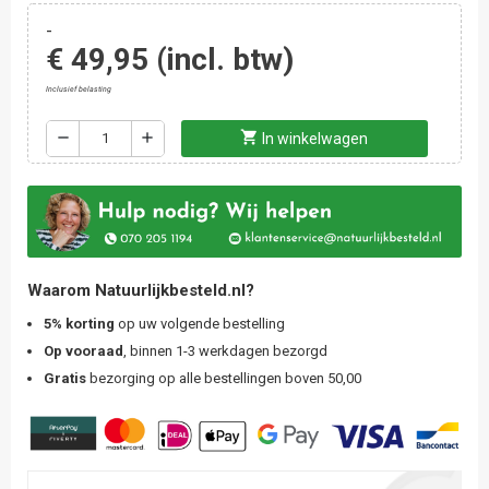
-
€ 49,95
(incl. btw)
Inclusief belasting
shopping_cart
remove
add
In winkelwagen
Waarom Natuurlijkbesteld.nl?
5% korting
op uw volgende bestelling
Op vooraad
, binnen 1-3 werkdagen bezorgd
Gratis
bezorging op alle bestellingen boven 50,00