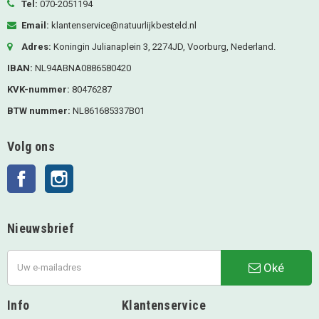
Tel:
070-2051194
Email:
klantenservice@natuurlijkbesteld.nl
Adres:
Koningin Julianaplein 3, 2274JD, Voorburg, Nederland.
IBAN:
NL94ABNA0886580420
KVK-nummer:
80476287
BTW nummer:
NL861685337B01
Volg ons
Facebook
Instagram
Nieuwsbrief
Oké
Info
Klantenservice