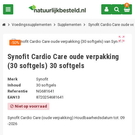
0
view_headline
chevron_right
chevron_right
chevron_right
Voedingssupplementen
Supplementen
Synofit Cardio Care oude ve
zoom_out_map
-50%
Synofit Cardio Care oude verpakking
(30 softgels) 30 softgels
Merk
Synofit
Inhoud
30 softgels
Referentie
NG681641
EAN13
8720254681641
Niet op voorraad
block
Synofit Cardio Care (oude verpakking) Houdbaarheidsdatum tot: 09
-2026