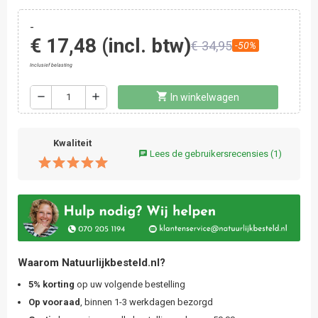
-
€ 17,48
(incl. btw)
€ 34,95
-50%
Inclusief belasting
shopping_cart
remove
add
In winkelwagen
Kwaliteit
Lees de gebruikersrecensies
(1)
chat
Waarom Natuurlijkbesteld.nl?
5% korting
op uw volgende bestelling
Op vooraad
, binnen 1-3 werkdagen bezorgd