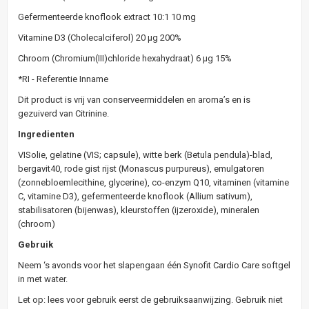
Gefermenteerde knoflook extract 10:1
10 mg
Vitamine D3 (Cholecalciferol)
20 µg
200%
Chroom (Chromium(III)chloride hexahydraat)
6 µg
15%
*RI - Referentie Inname
Dit product is vrij van conserveermiddelen en aroma’s en is
gezuiverd van Citrinine.
Ingredienten
VISolie, gelatine (VIS; capsule), witte berk (Betula pendula)-blad,
bergavit40, rode gist rijst (Monascus purpureus), emulgatoren
(zonnebloemlecithine, glycerine), co-enzym Q10, vitaminen (vitamine
C, vitamine D3), gefermenteerde knoflook (Allium sativum),
stabilisatoren (bijenwas), kleurstoffen (ijzeroxide), mineralen
(chroom)
Gebruik
Neem ‘s avonds voor het slapengaan één Synofit Cardio Care softgel
in met water.
Let op: lees voor gebruik eerst de gebruiksaanwijzing. Gebruik niet