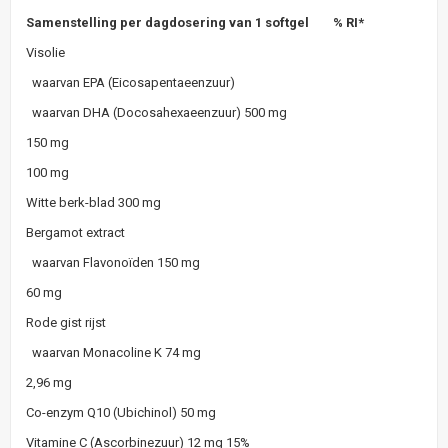
Samenstelling per dagdosering van 1 softgel
% RI*
Visolie
waarvan EPA (Eicosapentaeenzuur)
waarvan DHA (Docosahexaeenzuur)
500 mg
150 mg
100 mg
Witte berk-blad
300 mg
Bergamot extract
waarvan Flavonoïden
150 mg
60 mg
Rode gist rijst
waarvan Monacoline K
74 mg
2,96 mg
Co-enzym Q10 (Ubichinol)
50 mg
Vitamine C (Ascorbinezuur)
12 mg
15%