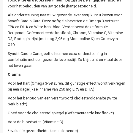
voldoende en u rookt niet (meer). Dit zijn de belangrijkste factoren
voor het behouden van uw goede (hart)gezondheid.
Als ondersteuning naast uw gezonde levensstijl kunt u kiezen voor
Synofit Cardio Care. Deze softgels bevatten de Omega 3-vetzuren
EPA en DHA en Witte berk-blad. Verder bevat deze formule
Bergamot, Gefermenteerde knoflook, Chroom, Vitamine C, Vitamine
D3, Rode gist rijst (met nog 2,96 mg Monacoline K) en Co-enzym
Q10.
Synofit Cardio Care geeft u hiermee extra ondersteuning in
combinatie met een gezonde levensstijl. Zo blijft u fit én vitaal door
het leven gaan.
Claims
Voor het hart (Omega 3-vetzuren, dit gunstige effect wordt verkregen
bij een dagelijkse inname van 250 mg EPA en DHA)
Voor het behoud van een verantwoord cholesterolgehalte (Witte
berk blad*)
Goed voor de cholesterolspiegel (Gefermenteerde knoflook*)
Voor de bloedvaten (Vitamine C)
*evaluatie gezondheidsclaim is lopende)