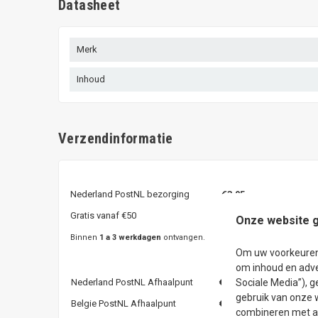
Datasheet
Merk
Inhoud
Verzendinformatie
Nederland PostNL bezorging
€3,95
Gratis vanaf €50
Onze website g
Binnen
1 a 3 werkdagen
ontvangen.
Om uw voorkeuren t
om inhoud en adve
Nederland PostNL Afhaalpunt
€3,95
Sociale Media”), g
gebruik van onze 
Belgie PostNL Afhaalpunt
€4,95
combineren met an