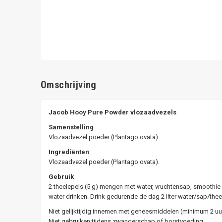
Omschrijving
Jacob Hooy Pure Powder vlozaadvezels
Samenstelling
Vlozaadvezel poeder (Plantago ovata)
Ingrediënten
Vlozaadvezel poeder (Plantago ovata).
Gebruik
2 theelepels (5 g) mengen met water, vruchtensap, smoothie
water drinken. Drink gedurende de dag 2 liter water/sap/thee
Niet gelijktijdig innemen met geneesmiddelen (minimum 2 uu
Niet gebruiken tijdens zwangerschap of borstvoeding.