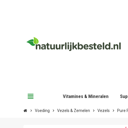
view_headline
Vitamines & Mineralen
Sup
chevron_right
Voeding
chevron_right
Vezels & Zemelen
chevron_right
Vezels
chevron_right
Pure 