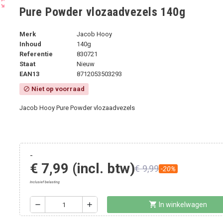
ut_map
Pure Powder vlozaadvezels 140g
Merk
Jacob Hooy
Inhoud
140g
Referentie
830721
Staat
Nieuw
EAN13
8712053503293
Niet op voorraad
block
Jacob Hooy Pure Powder vlozaadvezels
-
€ 7,99
(incl. btw)
€ 9,99
-20%
Inclusief belasting
shopping_cart
remove
add
In winkelwagen