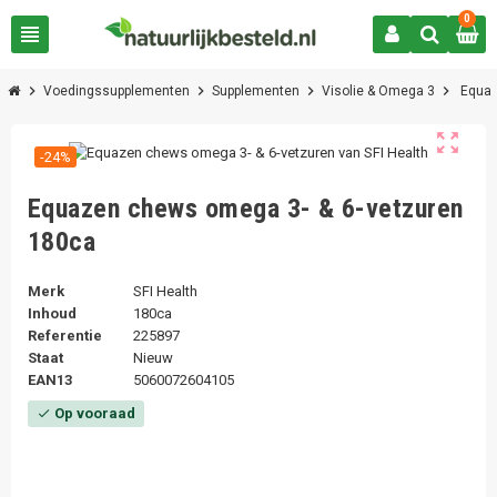
0
view_headline
chevron_right
chevron_right
chevron_right
chevron_right
Voedingssupplementen
Supplementen
Visolie & Omega 3
Equaz
zoom_out_map
-24%
Equazen chews omega 3- & 6-vetzuren
180ca
Merk
SFI Health
Inhoud
180ca
Referentie
225897
Staat
Nieuw
EAN13
5060072604105
Op vooraad
check