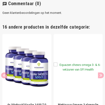
Commentaar
(0)
chat
Geen klantenbeoordelingen op het moment.
16 andere producten in dezelfde categorie:
4x Vitakruid Visolie 1400 TG
Mattisson Omega 3 algenolie