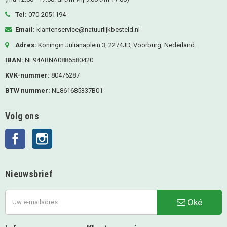
Tel:
070-2051194
Email:
klantenservice@natuurlijkbesteld.nl
Adres:
Koningin Julianaplein 3, 2274JD, Voorburg, Nederland.
IBAN:
NL94ABNA0886580420
KVK-nummer:
80476287
BTW nummer:
NL861685337B01
Volg ons
Facebook
Instagram
Nieuwsbrief
Oké