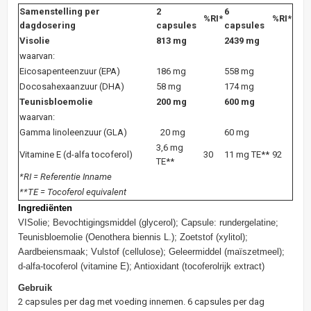
Samenstelling per
2
6
%RI*
%RI*
dagdosering
capsules
capsules
Visolie
813 mg
2439 mg
waarvan:
Eicosapenteenzuur (EPA)
186 mg
558 mg
Docosahexaanzuur (DHA)
58 mg
174 mg
Teunisbloemolie
200 mg
600 mg
waarvan:
Gamma linoleenzuur (GLA)
20 mg
60 mg
3,6 mg
Vitamine E (d-alfa tocoferol)
30
11 mg TE**
92
TE**
*RI = Referentie Inname
**TE = Tocoferol equivalent
Ingrediënten
VISolie; Bevochtigingsmiddel (glycerol); Capsule: rundergelatine;
Teunisbloemolie (Oenothera biennis L.); Zoetstof (xylitol);
Aardbeiensmaak; Vulstof (cellulose); Geleermiddel (maïszetmeel);
d-alfa-tocoferol (vitamine E); Antioxidant (tocoferolrijk extract)
Gebruik
2 capsules per dag met voeding innemen. 6 capsules per dag