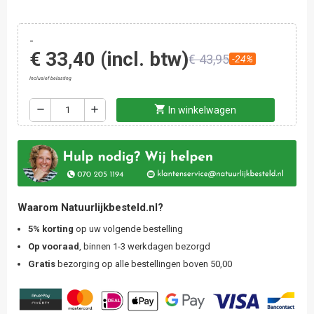
-
€ 33,40
(incl. btw)
€ 43,95
-24%
Inclusief belasting
shopping_cart
remove
add
In winkelwagen
Waarom Natuurlijkbesteld.nl?
5% korting
op uw volgende bestelling
Op vooraad
, binnen 1-3 werkdagen bezorgd
Gratis
bezorging op alle bestellingen boven 50,00