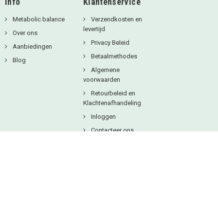
Info
Klantenservice
Metabolic balance
Verzendkosten en
levertijd
Over ons
Privacy Beleid
Aanbiedingen
Betaalmethodes
Blog
Algemene
voorwaarden
Retourbeleid en
Klachtenafhandeling
Inloggen
Contacteer ons