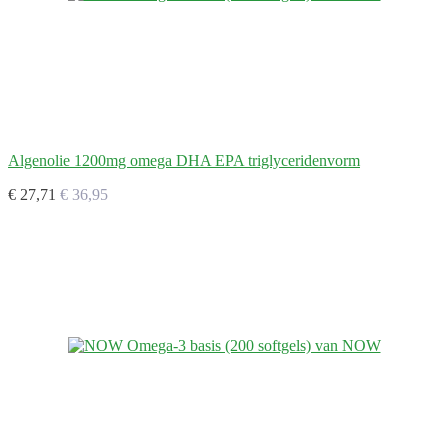
Algenolie 1200mg omega DHA EPA triglyceridenvorm
€ 27,71
€ 36,95