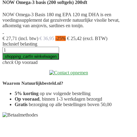
NOW Omega-3 basis (200 softgels) 200sft
NOW Omega-3 Basis 180 mg EPA 120 mg DHA is een
voedingssupplement dat gezuiverde natuurlijke visolie bevat,
afkomstig van ansjovis, sardines en tonijn.
-
€ 27,71
(incl. btw)
€ 36,95
-25%
€ 25,42
(excl. BTW)
Inclusief belasting
shopping_cart
In winkelwagen
check
Op vooraad
Waarom Natuurlijkbesteld.nl?
5% korting
op uw volgende bestelling
Op vooraad
, binnen 1-3 werkdagen bezorgd
Gratis
bezorging op alle bestellingen boven 50,00