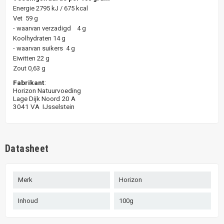
Energie 2795 kJ / 675 kcal
Vet 59 g
- waarvan verzadigd 4 g
Koolhydraten 14 g
- waarvan suikers 4 g
Eiwitten 22 g
Zout 0,63 g
Fabrikant
:
Horizon Natuurvoeding
Lage Dijk Noord 20 A
3041 VA IJsselstein
Datasheet
Merk
Horizon
Inhoud
100g