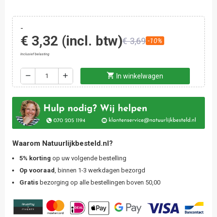
-
€ 3,32
(incl. btw)
€ 3,69
-10%
Inclusief belasting
shopping_cart
remove
add
In winkelwagen
Waarom Natuurlijkbesteld.nl?
5% korting
op uw volgende bestelling
Op vooraad
, binnen 1-3 werkdagen bezorgd
Gratis
bezorging op alle bestellingen boven 50,00