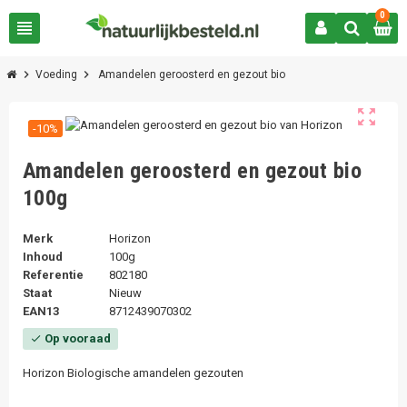
0
view_headline
chevron_right
chevron_right
Voeding
Amandelen geroosterd en gezout bio
zoom_out_map
-10%
Amandelen geroosterd en gezout bio
100g
Merk
Horizon
Inhoud
100g
Referentie
802180
Staat
Nieuw
EAN13
8712439070302
Op vooraad
check
Horizon Biologische amandelen gezouten