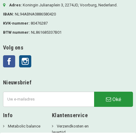
Adres:
Koningin Julianaplein 3, 2274JD, Voorburg, Nederland.
IBAN:
NL94ABNA0886580420
KVK-nummer:
80476287
BTW nummer:
NL861685337B01
Volg ons
Facebook
Instagram
Nieuwsbrief
Oké
Info
Klantenservice
Metabolic balance
Verzendkosten en
levertijd
Over ons