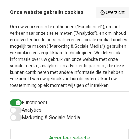
Privacy Beleid
Aanbiedingen
Onze website gebruikt cookies
Overzicht
Betaalmethodes
Blog
Algemene
Om uw voorkeuren te onthouden (“Functioneel”), om het
voorwaarden
verkeer naar onze site te meten (“Analytics”), en om inhoud
Retourbeleid en
en advertenties te personaliseren en sociale media-functies
Klachtenafhandeling
mogelijk te maken (“Marketing & Sociale Media”), gebruiken
Inloggen
we cookies en vergelijkbare technologieën. We delen ook
informatie over uw gebruik van onze website met onze
Contacteer ons
sociale media-, analytics- en advertentiepartners, die deze
kunnen combineren met andere informatie die ze hebben
verzameld van uw gebruik van hun diensten. U kunt uw
toestemming op elk moment wijzigen of intrekken.
Functioneel
Analytics
Marketing & Sociale Media
Accepteer selectie
Copyright © 2025
Natuurlijkbesteld B.V.