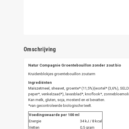
Omschrijving
Natur Compagnie Groentebouillon zonder zout bio
Kruidenblokjes groentebouillon zoutarm
Ingrediënten
Maïszetmeel, sheavet, groente* (11,5%)(wortel* (3,6%), SELDE
peper*, venkelzaad*), lavasblad*, knoflook*, zonnebloemoli
Kan melk, gluten, soja, mosterd en ei bevatten.
*van gecontroleerde biologische teelt.
Voedingswaarde per 100 ml
Energie
34 kJ / 8 kcal
Vetten
0,5 gram