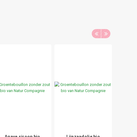
Agave siroop bio
Lijnzaadolie bio
Mugi