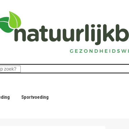
eding
Sportvoeding