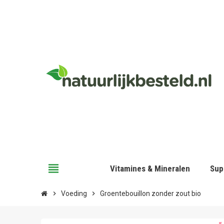
view_headline
Vitamines & Mineralen
Sup
chevron_right
Voeding
chevron_right
Groentebouillon zonder zout bio