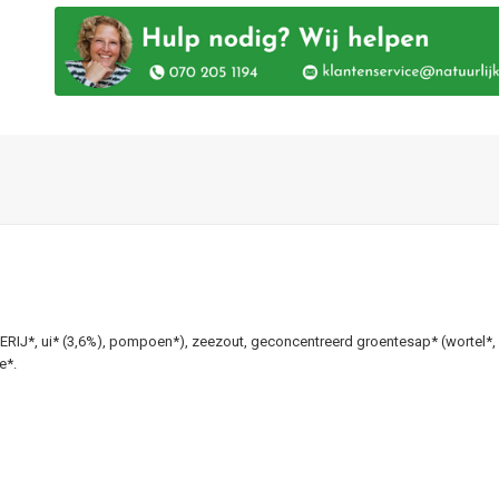
RIJ*, ui* (3,6%), pompoen*), zeezout, geconcentreerd groentesap* (wortel*, ui*
e*.