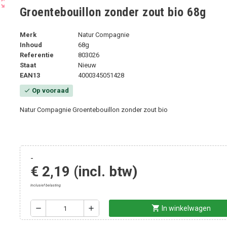
ut_map
Groentebouillon zonder zout bio 68g
Merk
Natur Compagnie
Inhoud
68g
Referentie
803026
Staat
Nieuw
EAN13
4000345051428
Op vooraad
check
Natur Compagnie Groentebouillon zonder zout bio
-
€ 2,19
(incl. btw)
Inclusief belasting
shopping_cart
remove
add
In winkelwagen