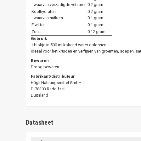
- waarvan verzadigde vetzuren
0,2 gram
Koolhydraten
0,7 gram
- waarvan suikers
0,1 gram
Eiwitten
0,1 gram
Zout
0,12 gram
Gebruik
1 blokje in 500 ml kokend water oplossen.
Ideaal voor het kruiden en verfijnen van groenten, soepen, s
Bewaren
Droog bewaren.
Fabrikant/distributeur
Hügli Nahrungsmittel GmbH
D-78303 Radolfzell
Duitsland
Datasheet