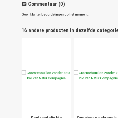
Commentaar
(0)
chat
Geen klantenbeoordelingen op het moment.
16 andere producten in dezelfde categorie
en
Koolzaadolie bio
Doppinda's gebrand b