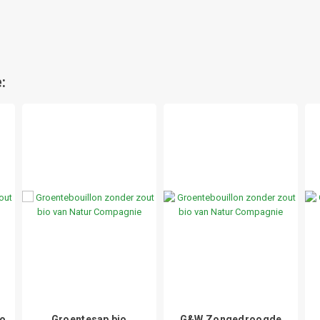
:
io
Groentesap bio
G&W Zongedroogde