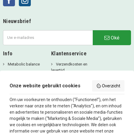
Nieuwsbrief
Oké
Info
Klantenservice
Metabolic balance
Verzendkosten en
levertijd
Over ons
Privacy Beleid
Aanbiedingen
Onze website gebruikt cookies
Overzicht
Betaalmethodes
Blog
Algemene
Om uw voorkeuren te onthouden (“Functioneel”), om het
voorwaarden
verkeer naar onze site te meten (“Analytics”), en om inhoud
Retourbeleid en
en advertenties te personaliseren en sociale media-functies
Klachtenafhandeling
mogelijk te maken (“Marketing & Sociale Media”), gebruiken
Inloggen
we cookies en vergelijkbare technologieën. We delen ook
informatie over uw gebruik van onze website met onze
Contacteer ons