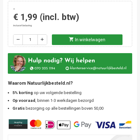
-
€ 1,99
(incl. btw)
Inclusief belasting
shopping_cart
remove
add
In winkelwagen
Waarom Natuurlijkbesteld.nl?
5% korting
op uw volgende bestelling
Op vooraad
, binnen 1-3 werkdagen bezorgd
Gratis
bezorging op alle bestellingen boven 50,00