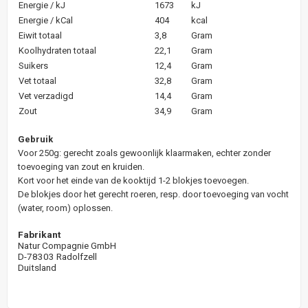
Energie / kJ
1673
kJ
Energie / kCal
404
kcal
Eiwit totaal
3,8
Gram
Koolhydraten totaal
22,1
Gram
Suikers
12,4
Gram
Vet totaal
32,8
Gram
Vet verzadigd
14,4
Gram
Zout
34,9
Gram
Gebruik
Voor 250g: gerecht zoals gewoonlijk klaarmaken, echter zonder
toevoeging van zout en kruiden.
Kort voor het einde van de kooktijd 1-2 blokjes toevoegen.
De blokjes door het gerecht roeren, resp. door toevoeging van vocht
(water, room) oplossen.
Fabrikant
Natur Compagnie GmbH
D-78303 Radolfzell
Duitsland