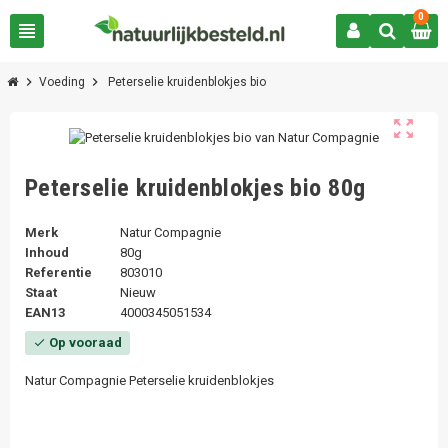
0
view_headline
chevron_right
chevron_right
Voeding
Peterselie kruidenblokjes bio
zoom_out_map
Peterselie kruidenblokjes bio 80g
Merk
Natur Compagnie
Inhoud
80g
Referentie
803010
Staat
Nieuw
EAN13
4000345051534
Op vooraad
check
Natur Compagnie Peterselie kruidenblokjes