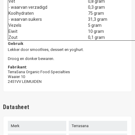
Vet
0,8 gram
- waarvan verzadigd
0,3 gram
Koolhydraten
75 gram
- waarvan suikers
31,3 gram
Vezels
5 gram
Eiwit
10 gram
Zout
0,1 gram
Gebruik
Lekker door smoothies, dessert en yoghurt.
Droog en donker bewaren.
Fabrikant:
TerraSana Organic Food Specialties
Waaier 10
2451VV LEIMUIDEN
Datasheet
Merk
Terrasana