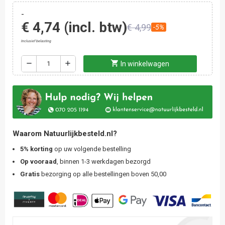
-
€ 4,74
(incl. btw)
€ 4,99
-5%
Inclusief belasting
shopping_cart
remove
add
In winkelwagen
Waarom Natuurlijkbesteld.nl?
5% korting
op uw volgende bestelling
Op vooraad
, binnen 1-3 werkdagen bezorgd
Gratis
bezorging op alle bestellingen boven 50,00