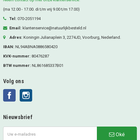
(ma 12.00 - 17.00. di t/m vrij 9.00 t/m 17.00)
Tel:
070-2051194
Email:
klantenservice@natuurlijkbesteld.nl
Adres:
Koningin Julianaplein 3, 2274JD, Voorburg, Nederland.
IBAN:
NL94ABNA0886580420
KVK-nummer:
80476287
BTW nummer:
NL861685337B01
Volg ons
Facebook
Instagram
Nieuwsbrief
Oké