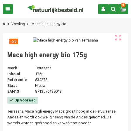
0
view_headline
chevron_right
chevron_right
Voeding
Maca high energy bio
zoom_out_map
-5%
Maca high energy bio 175g
Merk
Terrasana
Inhoud
175g
Referentie
834278
Staat
Nieuw
EAN13
8713576139013
Op vooraad
check
Terrasana Maca high energy Maca groeit hoog in de Peruviaanse
Andes en wordt ook wel ginseng van de ANdes genomed. De
wortels worden gedroogd en verwerkt tot poeder.