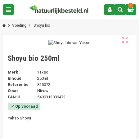
0
view_headline
chevron_right
chevron_right
Voeding
Shoyu bio
zoom_out_map
Shoyu bio 250ml
Merk
Yakso
Inhoud
250ml
Referentie
815072
Staat
Nieuw
EAN13
5400313009472
Op vooraad
check
Yakso Shoyu