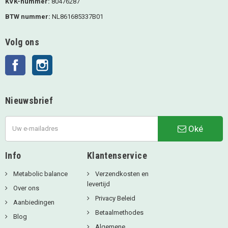
KVK-nummer:
80476287
BTW nummer:
NL861685337B01
Volg ons
Facebook
Instagram
Nieuwsbrief
Oké
Info
Klantenservice
Metabolic balance
Verzendkosten en
levertijd
Over ons
Privacy Beleid
Aanbiedingen
Betaalmethodes
Blog
Algemene