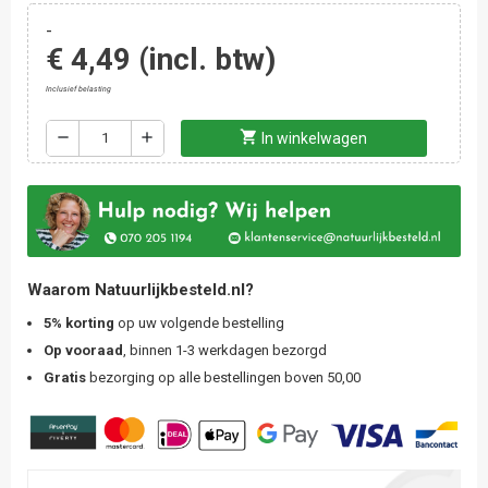
-
€ 4,49
(incl. btw)
Inclusief belasting
shopping_cart
remove
add
In winkelwagen
Waarom Natuurlijkbesteld.nl?
5% korting
op uw volgende bestelling
Op vooraad
, binnen 1-3 werkdagen bezorgd
Gratis
bezorging op alle bestellingen boven 50,00