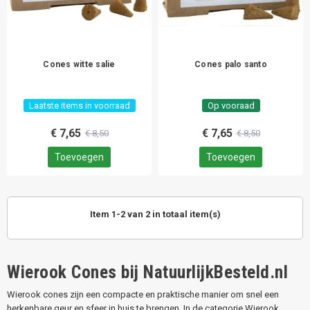
Cones witte salie
Cones palo santo
Laatste items in voorraad
Op vooraad
€ 7,65
€ 7,65
€ 8,50
€ 8,50
Toevoegen
Toevoegen
Item 1-2 van 2 in totaal item(s)
Wierook Cones bij NatuurlijkBesteld.nl
Wierook cones zijn een compacte en praktische manier om snel een
herkenbare geur en sfeer in huis te brengen. In de categorie Wierook