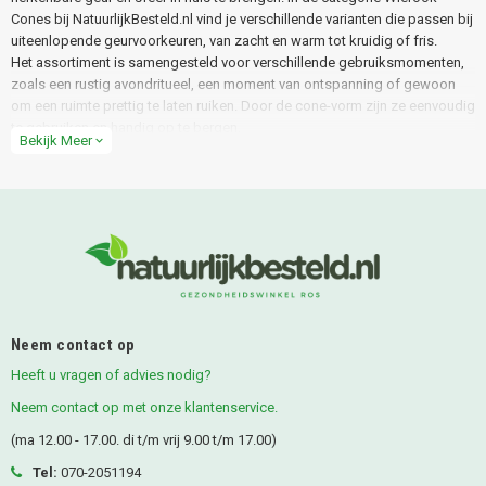
Cones bij NatuurlijkBesteld.nl vind je verschillende varianten die passen bij
uiteenlopende geurvoorkeuren, van zacht en warm tot kruidig of fris.
Het assortiment is samengesteld voor verschillende gebruiksmomenten,
zoals een rustig avondritueel, een moment van ontspanning of gewoon
om een ruimte prettig te laten ruiken. Door de cone-vorm zijn ze eenvoudig
te gebruiken en handig op te bergen.
Bekijk Meer
expand_more
Wat is Wierook Cones?
Wierook cones zijn kegelvormige wierookproducten die je aansteekt en
vervolgens laat smeulen. Tijdens het smeulen geven ze geur af, waardoor
je in korte tijd een duidelijke geurbeleving in een ruimte kunt creëren.
In vergelijking met wierookstokjes zijn cones vaak compact en branden
ze in één plek op. Met een geschikte houder gebruik je ze veilig en netjes,
afhankelijk van waar je ze wilt inzetten.
Ons assortiment Wierook Cones-producten
Neem contact op
Heeft u vragen of advies nodig?
Binnen het assortiment Wierook Cones bij NatuurlijkBesteld.nl vind je
cones met verschillende geurrichtingen en intensiteit. Zo kun je kiezen
Neem contact op met onze klantenservice.
voor een subtiele cone voor dagelijks gebruik, of juist een variant met een
(ma 12.00 - 17.00. di t/m vrij 9.00 t/m 17.00)
vollere geur voor een meer uitgesproken geurmoment.
Wierook cones zijn goed te combineren met andere geurproducten. Denk
Tel:
070-2051194
aan
wierook
als je ook stokjes wilt gebruiken, of aan
amberblokjes