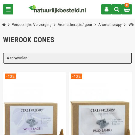
0
view_headline
chevron_right
chevron_right
chevron_right
chevron_right
Persoonlijke Verzorging
Aromatherapie/ geur
Aromatherapy
Wie
WIEROOK CONES
Aanbevolen
-10%
-10%