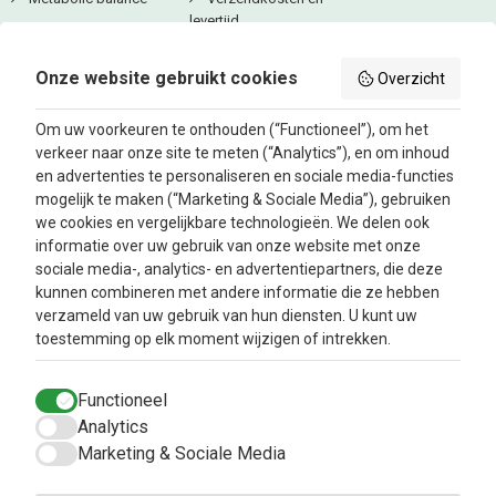
blokjes en andere geurproducten.
levertijd
Over ons
Zo vind je het juiste Wierook Cones-product
Privacy Beleid
Aanbiedingen
Onze website gebruikt cookies
Bepaal eerst waar en wanneer je de cones wilt gebruiken: bijvoorbeeld ’s
Overzicht
Betaalmethodes
Blog
avonds, bij een rustmoment of juist af en toe overdag. Let daarna op het
Algemene
geurprofiel en de intensiteit die je prettig vindt, en of je graag afwisselt
Om uw voorkeuren te onthouden (“Functioneel”), om het
voorwaarden
tussen verschillende geuren.
verkeer naar onze site te meten (“Analytics”), en om inhoud
Door te kiezen op basis van gebruiksmoment en geurvoorkeur vind je
Retourbeleid en
en advertenties te personaliseren en sociale media-functies
eenvoudig wierook cones die prettig in gebruik zijn en goed passen
Klachtenafhandeling
mogelijk te maken (“Marketing & Sociale Media”), gebruiken
binnen jouw dagelijkse routine.
Inloggen
we cookies en vergelijkbare technologieën. We delen ook
informatie over uw gebruik van onze website met onze
Contacteer ons
sociale media-, analytics- en advertentiepartners, die deze
kunnen combineren met andere informatie die ze hebben
verzameld van uw gebruik van hun diensten. U kunt uw
toestemming op elk moment wijzigen of intrekken.
Functioneel
Analytics
Marketing & Sociale Media