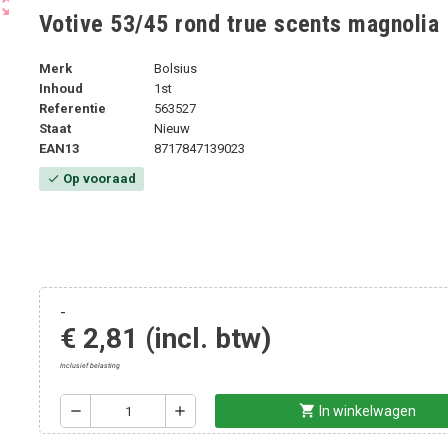
ut_map
Votive 53/45 rond true scents magnolia 
Merk
Bolsius
Inhoud
1st
Referentie
563527
Staat
Nieuw
EAN13
8717847139023
Op vooraad
check
-
€ 2,81
(incl. btw)
Inclusief belasting
shopping_cart
remove
add
In winkelwagen