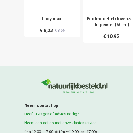
hte
Lady maxi
Footmed Hielklovenza
chermer
Dispenser (50 ml)
€ 8,23
€ 8,66
€ 10,95
3,49
Neem contact op
Heeft u vragen of advies nodig?
Neem contact op met onze klantenservice.
(ma 12.00 - 17.00. di t/m vrij 9.00 t/m 17.00)