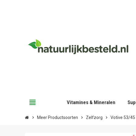
view_headline
Vitamines & Mineralen
Sup
chevron_right
Meer Productsoorten
chevron_right
Zelfzorg
chevron_right
Votive 53/45