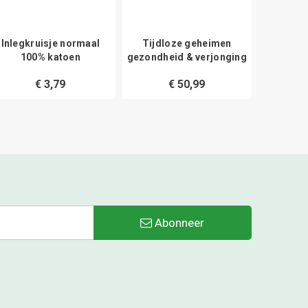
Inlegkruisje normaal
Tijdloze geheimen
Maandve
100% katoen
gezondheid & verjonging
zakje
€ 3,79
€ 50,99
Abonneer