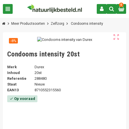
0
view_headline
chevron_right
chevron_right
chevron_right
Meer Productsoorten
Zelfzorg
Condooms intensity
zoom_out_map
-8%
Condooms intensity 20st
Merk
Durex
Inhoud
20st
Referentie
288480
Staat
Nieuw
EAN13
8710552315560
Op vooraad
check