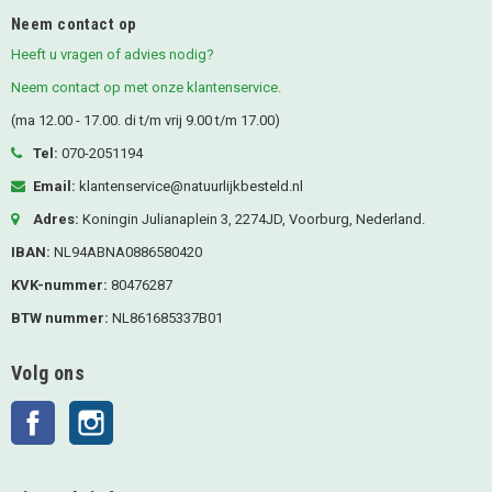
Neem contact op
Heeft u vragen of advies nodig?
Neem contact op met onze klantenservice.
(ma 12.00 - 17.00. di t/m vrij 9.00 t/m 17.00)
Tel:
070-2051194
Email:
klantenservice@natuurlijkbesteld.nl
Adres:
Koningin Julianaplein 3, 2274JD, Voorburg, Nederland.
IBAN:
NL94ABNA0886580420
KVK-nummer:
80476287
BTW nummer:
NL861685337B01
Volg ons
Facebook
Instagram