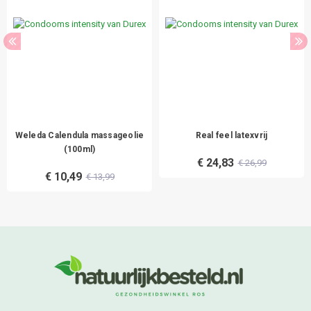
Weleda Calendula massageolie
Real feel latexvrij
(100ml)
€ 24,83
€ 26,99
€ 10,49
€ 13,99