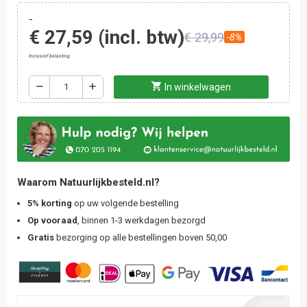
-
€ 27,59
(incl. btw)
€ 29,99
-8%
Inclusief belasting
shopping_cart
remove
add
In winkelwagen
Waarom Natuurlijkbesteld.nl?
5% korting
op uw volgende bestelling
Op vooraad
, binnen 1-3 werkdagen bezorgd
Gratis
bezorging op alle bestellingen boven 50,00