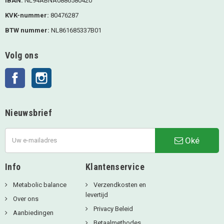
IBAN:
NL94ABNA0886580420
KVK-nummer:
80476287
BTW nummer:
NL861685337B01
Volg ons
Facebook
Instagram
Nieuwsbrief
Oké
Info
Klantenservice
Metabolic balance
Verzendkosten en
levertijd
Over ons
Privacy Beleid
Aanbiedingen
Betaalmethodes