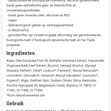
- natuurzuivere en biologische cosmetica, NATRUE gecertificeerd
bevat geen synthetische geur- en kleurstoffen en
conserveringsmiddelen
- bevat geen minerale oliën, siliconen en PEG
- vegan
- dermatologisch getest op verdraagzaamheid
- is dierproefvrij
- grondstoffen zijn zoveel mogelijk afkomstig van gecontroleerde
biologische teelt of biologisch-dynamische teelt en Fair Trade
projecten
Ingredienten
Aqua, Olea Europaea Fruit Oil, Anthyllis Vulneraria Extract, Hamamelis
Virginiana Bark/Leaf Extract, Alcohol, Cetearyl Alcohol, Glyceryl
Stearate, Parfum*, Citral*, Linalool*, Farnesol*, Benzyl Benzoate*,
Limonene*, Citronellol*, Geraniol*, Benzyl Salicylate*, Coumarin*,
Eugenol*, Algin, Xanthan Gum, Sodium Citrate, Silica, Bentonite,
Arachis Hypogaea Oil, Magnesium Oxide, Alumina, CI 75810, CI
77491, CI 77492, CI 77499.
*from natural essential oils
Gebruik
De mate van de kleurintensiteit kan – afhankelijk van het jaargetijde