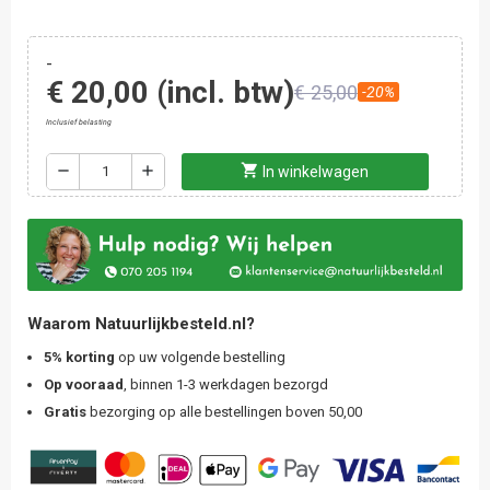
-
€ 20,00
(incl. btw)
€ 25,00
-20%
Inclusief belasting
shopping_cart
remove
add
In winkelwagen
Waarom Natuurlijkbesteld.nl?
5% korting
op uw volgende bestelling
Op vooraad
, binnen 1-3 werkdagen bezorgd
Gratis
bezorging op alle bestellingen boven 50,00