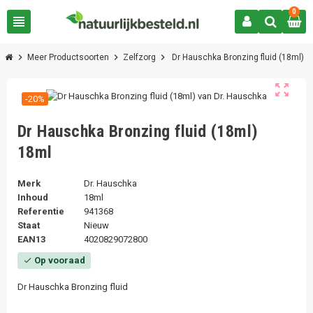
0
view_headline
chevron_right
chevron_right
chevron_right
Meer Productsoorten
Zelfzorg
Dr Hauschka Bronzing fluid (18ml)
zoom_out_map
-20%
Dr Hauschka Bronzing fluid (18ml)
18ml
Merk
Dr. Hauschka
Inhoud
18ml
Referentie
941368
Staat
Nieuw
EAN13
4020829072800
Op vooraad
check
Dr Hauschka Bronzing fluid