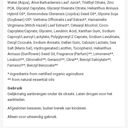
Water (Aqua), Aloe Barbadensis Leaf Juice*, Triethyl Citrate, Zinc
PCA, Glyceryl Caprylate, Glyceryl Stearate Citrate, Helianthus Annuus
Hybrid Oil*, Simmondsia Chinensis (Jojoba) Seed Oil*, Glycine Soja
(Soybean) Oil*, Verbena Officinalis Leaf Extract*, Hamamelis
Virginiana (Witch Hazel) Leaf Extract*, Cetearyl Alcohol, Coco-
Caprylate/Caprate, Glycerin, Levulinic Acid, Xanthan Gum, Sodium
Caproyl/Lauroyl Lactylate, Polyglyceryl-2 Caprate, Sodium Levulinate,
Decyl Cocoate, Sodium Anisate, Gellan Gum, Calcium Lactate, Sea
Salt (Maris Sal), Hydrogenated Lecithin, Tocopherol, Helianthus
Annuus (Sunflower) Seed Oil, Fragrance (Parfum)**, Limonene**,
Linalool**, Citronellol**, Geraniol**, Citral**, Benzyl Salicylate**,
Farnesol**, Benzyl Benzoate**
* ingredients from certified organic agriculture
** from natural essential oils
Gebruik
Gelijkmatig aanbrengen onder de oksels. Laten drogen voor het
aankleden.
Afgesloten bewaren, buiten bereik van kinderen.
Alleen voor uitwendig gebruik.