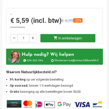
-
€ 5,59
(incl. btw)
€ 6,99
-20%
Inclusief belasting
shopping_cart
remove
add
In winkelwagen
Waarom Natuurlijkbesteld.nl?
5% korting
op uw volgende bestelling
Op vooraad
, binnen 1-3 werkdagen bezorgd
Gratis
bezorging op alle bestellingen boven 50,00