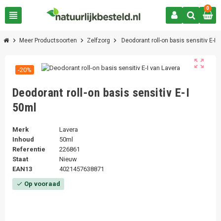
0
view_headline
chevron_right
chevron_right
chevron_right
Meer Productsoorten
Zelfzorg
Deodorant roll-on basis sensitiv E-I
zoom_out_map
-20%
Deodorant roll-on basis sensitiv E-I
50ml
Merk
Lavera
Inhoud
50ml
Referentie
226861
Staat
Nieuw
EAN13
4021457638871
Op vooraad
check