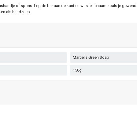
 washandje of spons. Leg de bar aan de kant en was je lichaam zoals je gewend 
iken als handzeep.
Marcel's Green Soap
150g