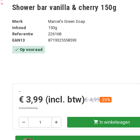
ut_map
Shower bar vanilla & cherry 150g
Merk
Marcel's Green Soap
Inhoud
150g
Referentie
226168
EAN13
8719325558593
Op vooraad
check
-
€ 3,99
(incl. btw)
€ 4,99
-20%
Inclusief belasting
shopping_cart
remove
add
In winkelwagen