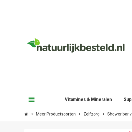
view_headline
Vitamines & Mineralen
Sup
chevron_right
Meer Productsoorten
chevron_right
Zelfzorg
chevron_right
Shower bar va