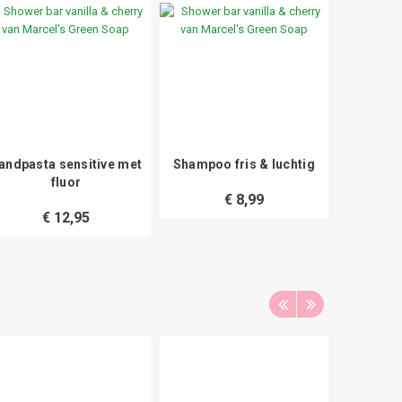
andpasta sensitive met
Shampoo fris & luchtig
Eeltvijl
fluor
€ 8,99
€ 12,95