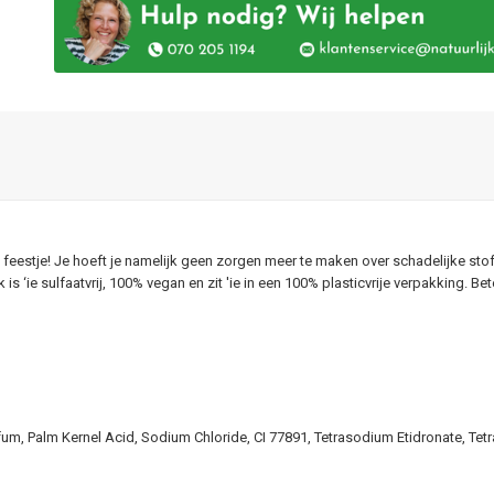
estje! Je hoeft je namelijk geen zorgen meer te maken over schadelijke stoff
is ‘ie sulfaatvrij, 100% vegan en zit 'ie in een 100% plasticvrije verpakking. Be
m, Palm Kernel Acid, Sodium Chloride, CI 77891, Tetrasodium Etidronate, Tetras