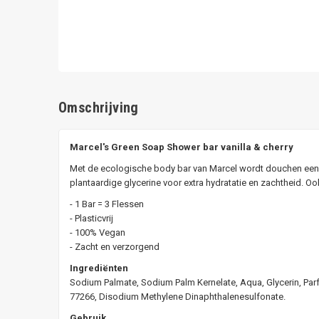
Omschrijving
Marcel's Green Soap Shower bar vanilla & cherry
Met de ecologische body bar van Marcel wordt douchen een fe
plantaardige glycerine voor extra hydratatie en zachtheid. Ook 
- 1 Bar = 3 Flessen
- Plasticvrij
- 100% Vegan
- Zacht en verzorgend
Ingrediënten
Sodium Palmate, Sodium Palm Kernelate, Aqua, Glycerin, Parfu
77266, Disodium Methylene Dinaphthalenesulfonate.
Gebruik