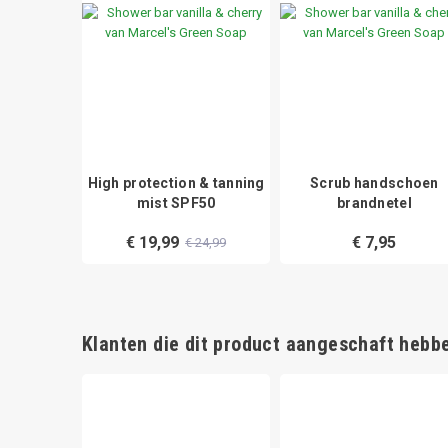
 10 m x 4
High protection & tanning
Scrub handschoen
mist SPF50
brandnetel
€ 19,99
€ 7,95
€ 24,99
Klanten die dit product aangeschaft hebbe