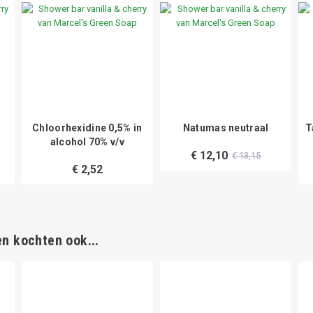
Chloorhexidine 0,5% in
Natumas neutraal
T
alcohol 70% v/v
€ 12,10
€ 13,15
€ 2,52
n kochten ook...