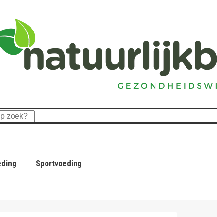
eding
Sportvoeding