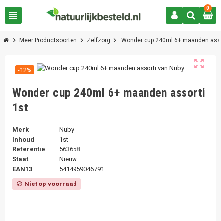
0
view_headline
chevron_right
chevron_right
chevron_right
Meer Productsoorten
Zelfzorg
Wonder cup 240ml 6+ maanden asso
zoom_out_map
-12%
Wonder cup 240ml 6+ maanden assorti
1st
Merk
Nuby
Inhoud
1st
Referentie
563658
Staat
Nieuw
EAN13
5414959046791
Niet op voorraad
block