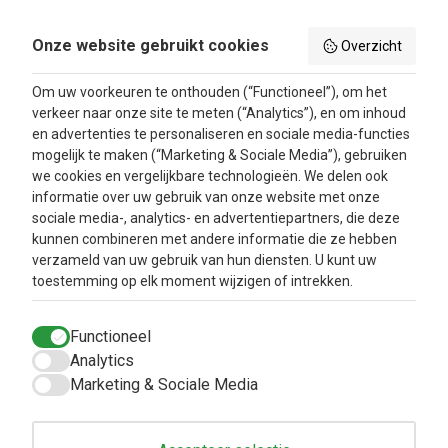
Over ons
Privacy Beleid
Aanbiedingen
Onze website gebruikt cookies
Overzicht
Betaalmethodes
Blog
Algemene
Om uw voorkeuren te onthouden (“Functioneel”), om het
voorwaarden
verkeer naar onze site te meten (“Analytics”), en om inhoud
Retourbeleid en
en advertenties te personaliseren en sociale media-functies
Klachtenafhandeling
mogelijk te maken (“Marketing & Sociale Media”), gebruiken
Inloggen
we cookies en vergelijkbare technologieën. We delen ook
informatie over uw gebruik van onze website met onze
Contacteer ons
sociale media-, analytics- en advertentiepartners, die deze
kunnen combineren met andere informatie die ze hebben
verzameld van uw gebruik van hun diensten. U kunt uw
toestemming op elk moment wijzigen of intrekken.
Functioneel
Analytics
Marketing & Sociale Media