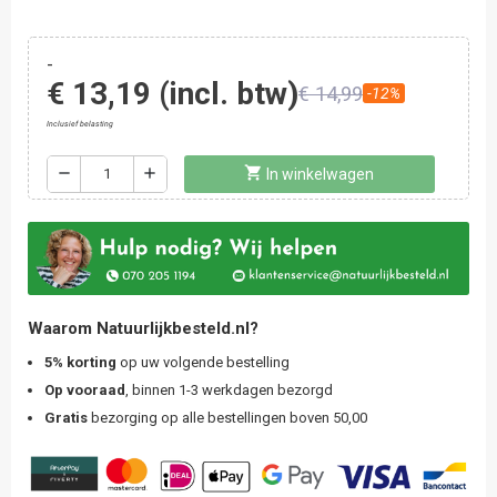
-
€ 13,19
(incl. btw)
€ 14,99
-12%
Inclusief belasting
shopping_cart
remove
add
In winkelwagen
Waarom Natuurlijkbesteld.nl?
5% korting
op uw volgende bestelling
Op vooraad
, binnen 1-3 werkdagen bezorgd
Gratis
bezorging op alle bestellingen boven 50,00