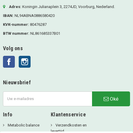
Adres:
Koningin Julianaplein 3, 2274JD, Voorburg, Nederland.
IBAN:
NL94ABNA0886580420
KVK-nummer:
80476287
BTW nummer:
NL861685337B01
Volg ons
Facebook
Instagram
Nieuwsbrief
Oké
Info
Klantenservice
Metabolic balance
Verzendkosten en
levertijd