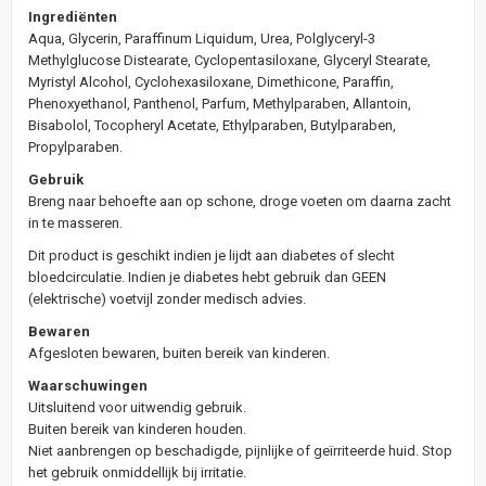
Ingrediënten
Aqua, Glycerin, Paraffinum Liquidum, Urea, Polglyceryl-3
Methylglucose Distearate, Cyclopentasiloxane, Glyceryl Stearate,
Myristyl Alcohol, Cyclohexasiloxane, Dimethicone, Paraffin,
Phenoxyethanol, Panthenol, Parfum, Methylparaben, Allantoin,
Bisabolol, Tocopheryl Acetate, Ethylparaben, Butylparaben,
Propylparaben.
Gebruik
Breng naar behoefte aan op schone, droge voeten om daarna zacht
in te masseren.
Dit product is geschikt indien je lijdt aan diabetes of slecht
bloedcirculatie. Indien je diabetes hebt gebruik dan GEEN
(elektrische) voetvijl zonder medisch advies.
Bewaren
Afgesloten bewaren, buiten bereik van kinderen.
Waarschuwingen
Uitsluitend voor uitwendig gebruik.
Buiten bereik van kinderen houden.
Niet aanbrengen op beschadigde, pijnlijke of geïrriteerde huid. Stop
het gebruik onmiddellijk bij irritatie.