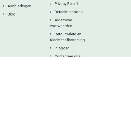
Privacy Beleid
Aanbiedingen
Betaalmethodes
Blog
Algemene
voorwaarden
Retourbeleid en
Klachtenafhandeling
Inloggen
Contacteer ons
Copyright © 2025
Natuurlijkbesteld B.V.