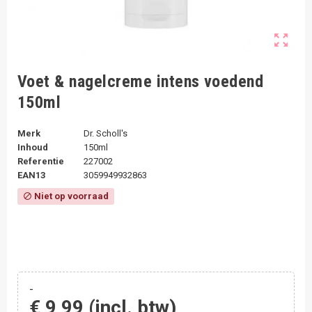
zoom_out_map
Voet & nagelcreme intens voedend
150ml
Merk
Dr. Scholl's
Inhoud
150ml
Referentie
227002
EAN13
3059949932863
Niet op voorraad
block
-
€ 9,99
(incl. btw)