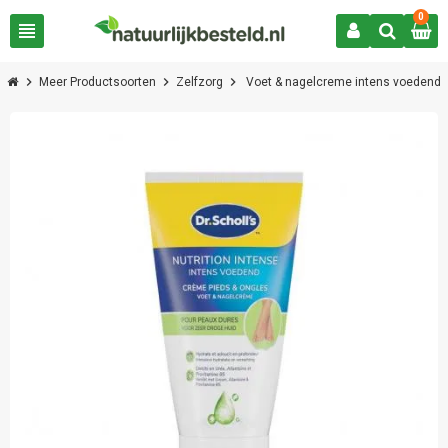
0
view_headline
chevron_right
chevron_right
chevron_right
Meer Productsoorten
Zelfzorg
Voet & nagelcreme intens voedend