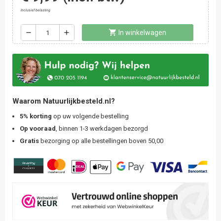
Inclusief belasting
shopping_cart
remove
add
In winkelwagen
Waarom Natuurlijkbesteld.nl?
5% korting
op uw volgende bestelling
Op vooraad
, binnen 1-3 werkdagen bezorgd
Gratis
bezorging op alle bestellingen boven 50,00