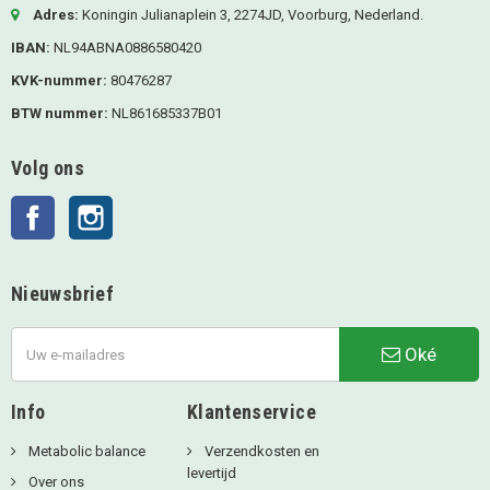
Adres:
Koningin Julianaplein 3, 2274JD, Voorburg, Nederland.
IBAN:
NL94ABNA0886580420
KVK-nummer:
80476287
BTW nummer:
NL861685337B01
Volg ons
Facebook
Instagram
Nieuwsbrief
Oké
Info
Klantenservice
Metabolic balance
Verzendkosten en
levertijd
Over ons