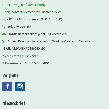
Heeft u vragen of advies nodig?
Neem contact op met onze klantenservice.
(ma 12.00 - 17.00. di t/m vrij 9.00 t/m 17.00)
Tel:
070-2051194
Email:
klantenservice@natuurlijkbesteld.nl
Adres:
Koningin Julianaplein 3, 2274JD, Voorburg, Nederland.
IBAN:
NL94ABNA0886580420
KVK-nummer:
80476287
BTW nummer:
NL861685337B01
Volg ons
Facebook
Instagram
Nieuwsbrief