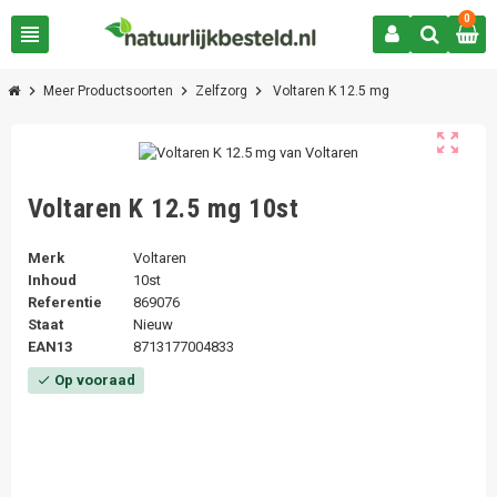
0
view_headline
chevron_right
chevron_right
chevron_right
Meer Productsoorten
Zelfzorg
Voltaren K 12.5 mg
zoom_out_map
Voltaren K 12.5 mg 10st
Merk
Voltaren
Inhoud
10st
Referentie
869076
Staat
Nieuw
EAN13
8713177004833
Op vooraad
check