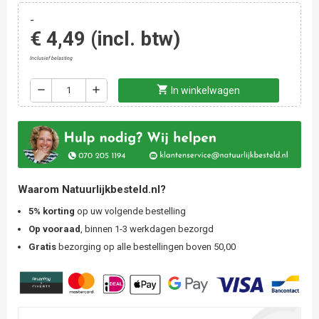
-
€ 4,49
(incl. btw)
Inclusief belasting
shopping_cart
remove
add
In winkelwagen
Waarom Natuurlijkbesteld.nl?
5% korting
op uw volgende bestelling
Op vooraad
, binnen 1-3 werkdagen bezorgd
Gratis
bezorging op alle bestellingen boven 50,00