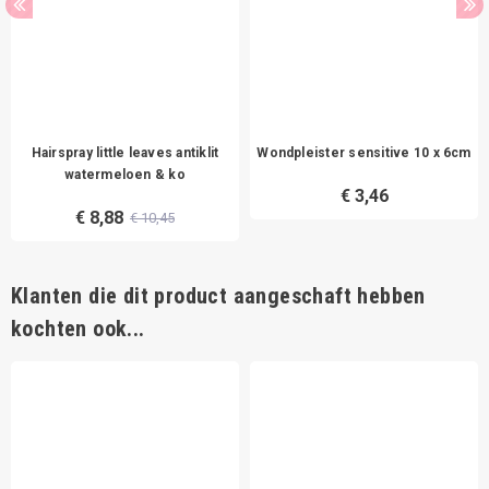
Hairspray little leaves antiklit
Wondpleister sensitive 10 x 6cm
watermeloen & ko
€ 3,46
€ 8,88
€ 10,45
Klanten die dit product aangeschaft hebben
kochten ook...